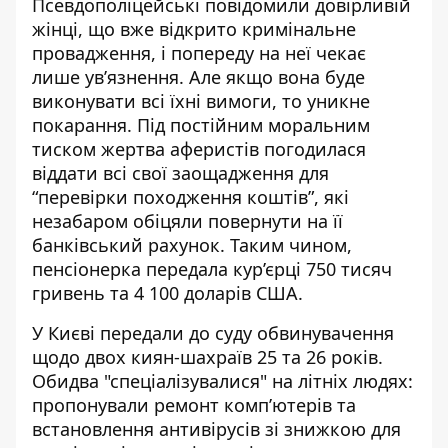
Псевдополіцейські повідомили довірливій
жінці, що вже відкрито кримінальне
провадження, і попереду на неї чекає
лише ув’язнення. Але якщо вона буде
виконувати всі їхні вимоги, то уникне
покарання. Під постійним моральним
тиском жертва аферистів погодилася
віддати всі свої заощадження для
“перевірки походження коштів”, які
незабаром обіцяли повернути на її
банківський рахунок. Таким чином,
пенсіонерка передала кур’єрці 750 тисяч
гривень та 4 100 доларів США.
У Києві передали до суду обвинувачення
щодо двох киян-шахраїв 25 та 26 років.
Обидва
"спеціалізувалися" на літніх людях
:
пропонували ремонт комп’ютерів та
встановлення антивірусів зі знижкою для