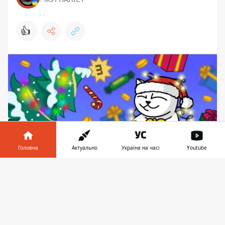
👍
Головна
Актуально
Україна на часі
Youtube
Інформатор у
Завантажити
Загалом Новорічну ялинку від monobank
телефоні
👉
трусили 7,7 млн разів
У monobank підбивають підсумки
традиційної акції "Новорічна ялинка".