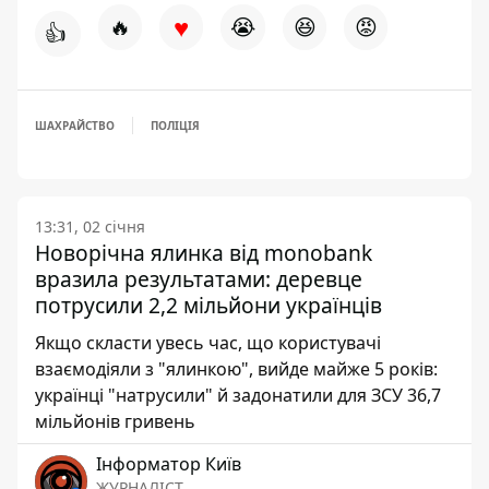
♥
🔥
😭
😆
😡
👍
ШАХРАЙСТВО
ПОЛІЦІЯ
13:31, 02 січня
Новорічна ялинка від monobank
вразила результатами: деревце
потрусили 2,2 мільйони українців
Якщо скласти увесь час, що користувачі
взаємодіяли з "ялинкою", вийде майже 5 років:
українці "натрусили" й задонатили для ЗСУ 36,7
мільйонів гривень
Інформатор Київ
ЖУРНАЛІСТ