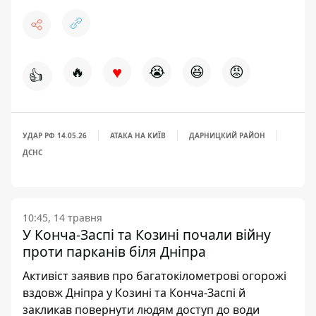
♥
🔥
😭
😆
😡
👍
УДАР РФ 14.05.26
АТАКА НА КИЇВ
ДАРНИЦКИЙ РАЙОН
ДСНС
10:45, 14 травня
У Конча-Заспі та Козині почали війну
проти парканів біля Дніпра
Активіст заявив про багатокілометрові огорожі
вздовж Дніпра у Козині та Конча-Заспі й
закликав повернути людям доступ до води