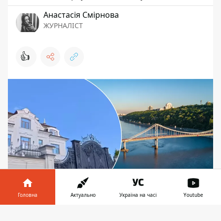
Анастасія Смірнова
ЖУРНАЛІСТ
👍
Головна
Актуально
Україна на часі
Youtube
У Конча-Заспі та Козині почали війну проти
парканів біля Дніпра
Інформатор у