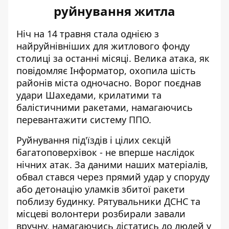
руйнування житла
Ніч на 14 травня стала однією з
найруйнівніших для житлового фонду
столиці за останні місяці. Велика атака, як
повідомляє Інформатор
, охопила шість
районів міста одночасно. Ворог поєднав
удари Шахедами, крилатими та
балістичними ракетами, намагаючись
перевантажити систему ППО.
Руйнування під'їздів і цілих секцій
багатоповерхівок - не вперше наслідок
нічних атак. За даними
наших матеріалів
,
обвал стався через прямий удар у споруду
або детонацію уламків збитої ракети
поблизу будинку. Рятувальники ДСНС та
місцеві волонтери розбирали завали
вручну, намагаючись дістатись до людей у