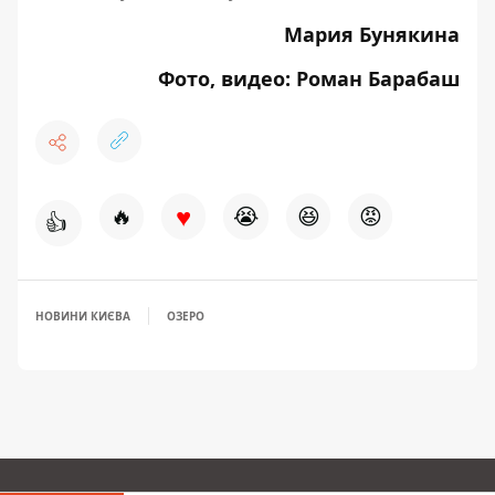
Мария Бунякина
Фото, видео: Роман Барабаш
♥
🔥
😭
😆
😡
👍
НОВИНИ КИЄВА
ОЗЕРО