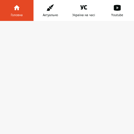
ЗАПРОПОНУВАТИ НОВИНУ
Головна
Актуально
Україна на часі
Youtube
Головна
Інформатор у
Завантажити
телефоні
👉
Про проєкт
Реклама
Про нас
Інформатор проекти
Інформатор-Україна
Geek
Гроші
Авто
© 2016-2026 Informator