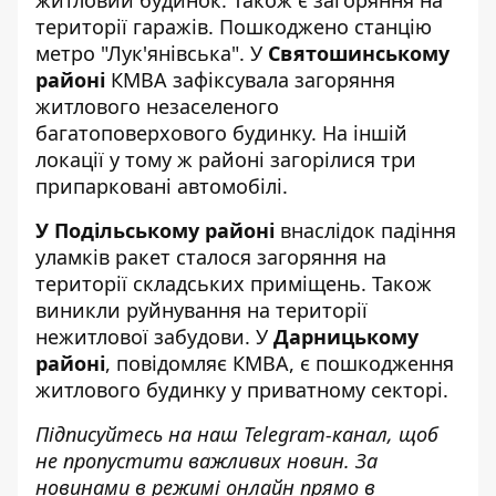
території гаражів. Пошкоджено станцію
метро "Лук'янівська". У
Святошинському
районі
КМВА зафіксувала загоряння
житлового незаселеного
багатоповерхового будинку. На іншій
локації у тому ж районі загорілися три
припарковані автомобілі.
У Подільському районі
внаслідок падіння
уламків ракет сталося загоряння на
території складських приміщень. Також
виникли руйнування на території
нежитлової забудови. У
Дарницькому
районі
, повідомляє КМВА, є пошкодження
житлового будинку у приватному секторі.
Підписуйтесь на наш
Telegram-канал
, щоб
не пропустити важливих новин. За
новинами в режимі онлайн прямо в