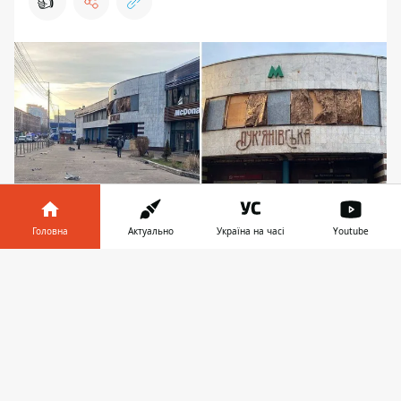
👍
Головна
Актуально
Україна на часі
Youtube
Рух поїздів усіма лініями метро відновлено
Інформатор у
Завантажити
телефоні
👉
Київський
метрополітен працює у
звичайному режимі
. Поки затримується
рух тролейбусів №6, 16, 18, 19, 33 та
автобусів №50 на ст.м. "Лук'янівська" з
причини перекриття руху. На місце