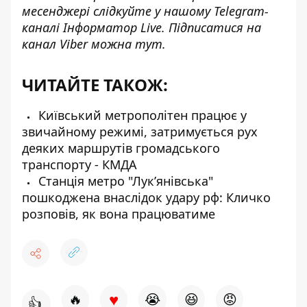
месенджері слідкуйте у нашому Telegram-
каналі
Інформатор Live
. Підписатися на
канал Viber можна
тут
.
ЧИТАЙТЕ ТАКОЖ:
Київський метрополітен працює у
звичайному режимі, затримується рух
деяких маршрутів громадського
транспорту - КМДА
Станція метро "Лукʼянівська"
пошкоджена внаслідок удару рф: Кличко
розповів, як вона працюватиме
♥
🔥
😭
😆
😡
👍