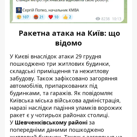
Ракетна атака на Київ: що
відомо
У Києві внаслідок атаки 29 грудня
пошкоджено три житлових будинки,
складські приміщення та нежитлову
забудову
. Також зафіксовано загоряння
автомобілів, припаркованих під
будинками, та гаражів. Як повідомляє
Київська міська військова адміністрація,
наразі наслідки падіння уламків ворожих
ракет є у чотирьох районах столиці.
У
Шевченківському районі
за
попередніми даними пошкоджено
житловий будинок. Також є загоряння на