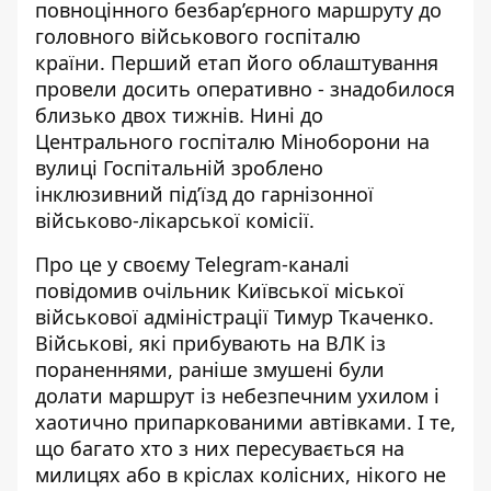
повноцінного безбар’єрного маршруту до
головного військового госпіталю
країни.
Перший етап його облаштування
провели досить оперативно - знадобилося
близько двох тижнів. Нині до
Центрального госпіталю Міноборони на
вулиці Госпітальній зроблено
інклюзивний під’їзд до гарнізонної
військово-лікарської комісії.
Про це у своєму Telegram-каналі
повідомив очільник Київської міської
військової адміністрації Тимур Ткаченко.
Військові, які прибувають на ВЛК із
пораненнями, раніше змушені були
долати маршрут із небезпечним ухилом і
хаотично припаркованими автівками. І те,
що багато хто з них пересувається на
милицях або в кріслах колісних, нікого не