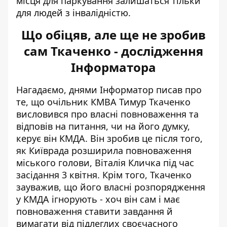
місця для паркування залишаться тільки
для людей з інвалідністю.
Що обіцяв, але ще не зробив
сам Ткаченко - дослідження
Інформатора
Нагадаємо, днями Інформатор писав про
те, що очільник КМВА Тимур Ткаченко
висловився про власні повноваження та
відповів на питання, чи на його думку,
керує він КМДА. Він зробив це після того,
як Київрада розширила повноваження
міського голови, Віталія Кличка під час
засідання 3 квітня. Крім того, Ткаченко
зауважив, що його власні
розпорядження
у КМДА ігнорують
- хоч він сам і має
повноваження ставити завдання й
вимагати від підлеглих своєчасного