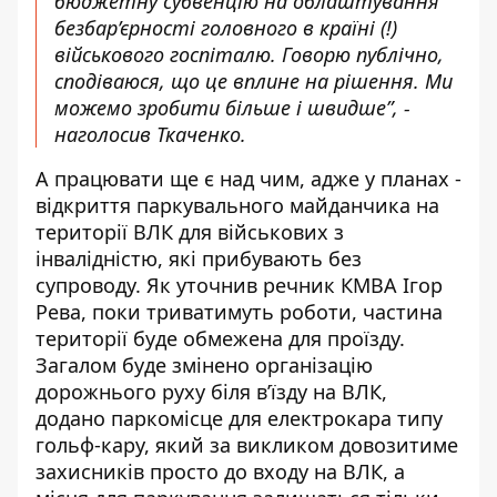
бюджетну субвенцію на облаштування
безбар’єрності головного в країні (!)
військового госпіталю. Говорю публічно,
сподіваюся, що це вплине на рішення. Ми
можемо зробити більше і швидше”, -
наголосив Ткаченко.
А працювати ще є над чим, адже у планах -
відкриття паркувального майданчика на
території ВЛК для військових з
інвалідністю, які прибувають без
супроводу. Як уточнив речник КМВА Ігор
Рева, поки триватимуть роботи, частина
території буде обмежена для проїзду.
Загалом буде змінено організацію
дорожнього руху біля вʼїзду на ВЛК,
додано паркомісце для електрокара типу
гольф-кару, який за викликом довозитиме
захисників просто до входу на ВЛК, а