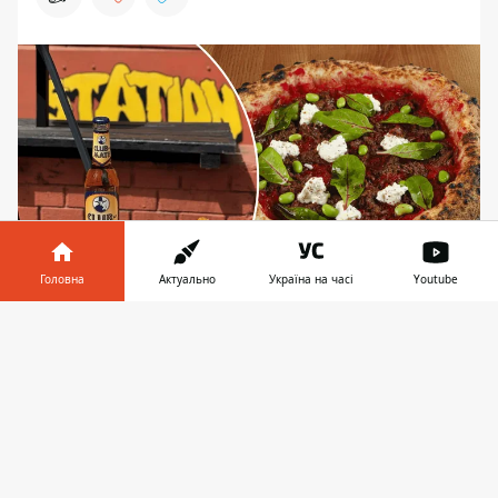
Головна
Актуально
Україна на часі
Youtube
Локація на Подолі, де можна посидіти, працює
Інформатор у
Завантажити
без змін, а мешканцям Лівобережжя доведеться
телефоні
👉
їсти свою піцу з борщем вдома
У Києві відкрилась нова точка піцерії
Station Pizza - тепер і на Лівому березі, на
Позняках. Локація на проспекті Петра