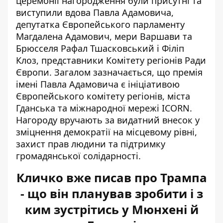
церемонії нагородження були присутні та
виступили вдова Павла Адамовича,
депутатка Європейського парламенту
Магдалена Адамович, мери Варшави та
Брюсселя Рафал Тшасковський і Філіп
Клоз, представники Комітету регіонів Ради
Європи. Загалом зазначається, що премія
імені Павла Адамовича є ініціативою
Європейського комітету регіонів, міста
Гданська та міжнародної мережі ICORN.
Нагороду вручають за видатний внесок у
зміцнення демократії на місцевому рівні,
захист прав людини та підтримку
громадянської солідарності.
Кличко вже писав про Трампа
- що він планував зробити і з
ким зустрітись у Мюнхені й