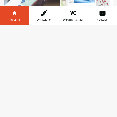
Головна
Актуально
Україна на часі
Youtube
Інформатор у
Завантажити
На офіційному порталі Києва працює вже 23
телефоні
👉
дашборди з детальною інформацією щодо
різних сфер життя столиці
Офіційний онлайн-портал Києва
поповнився новими дашбордами, що
містять корисну інформацію в умовах
можливих знеструмлень. Вони стали
доступні завдяки
участі киян в
опитуваннях
, що тривали з 28 січня до 11
лютого у “Києві Цифровому” та
стосувалися готовності будинків до
енергетичних криз і роботи інтернет-
провайдерів під час відключень світла. За