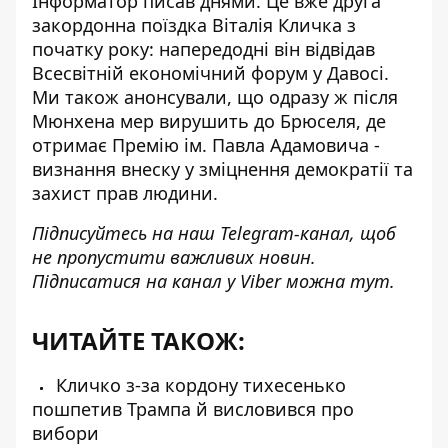
Інформатор писав днями. Це вже друга
закордонна поїздка Віталія Кличка з
початку року: напередодні він відвідав
Всесвітній економічний форум у Давосі.
Ми також анонсували, що одразу ж після
Мюнхена мер вирушить до Брюселя, де
отримає Премію ім. Павла Адамовича -
визнання внеску у зміцнення демократії та
захист прав людини.
Підписуйтесь на наш
Telegram-канал
, щоб
не пропустити важливих новин.
Підписатися на канал у Viber можна
тут
.
ЧИТАЙТЕ ТАКОЖ:
Кличко з-за кордону тихесенько
пошпетив Трампа й висловився про
вибори