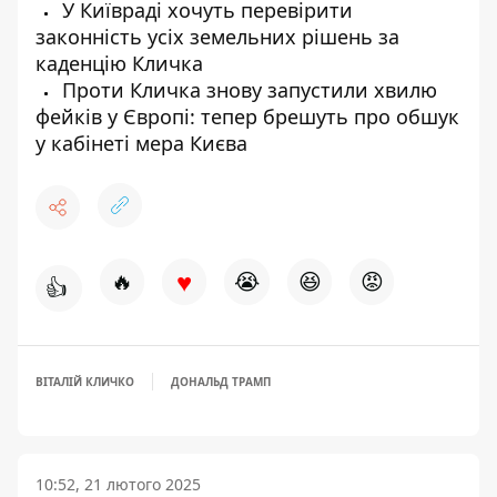
У Київраді хочуть перевірити
законність усіх земельних рішень за
каденцію Кличка
Проти Кличка знову запустили хвилю
фейків у Європі: тепер брешуть про обшук
у кабінеті мера Києва
♥
🔥
😭
😆
😡
👍
ВІТАЛІЙ КЛИЧКО
ДОНАЛЬД ТРАМП
10:52, 21 лютого 2025