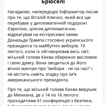
Брюселі
Нагадаємо, напередодні Інформатор писав
про те, що Віталій Кличко, який все ще
перебуває у дипломатичній подорожі
Європою, цілком
дипломатично
відреагував на експресивні заяви
Дональда Трампа
стосовно українського
президента та майбутніх виборів. 19
лютого, коли їх обговорював весь світ,
міський голова Києва обережно висловив
і свою думку. Вона зводиться до його
вічної мантри про “вибори - не на часі” і
не містить навіть згадку про ім'я
американського президента.
Про те, що
міський голова Києва вирушає
до Мюнхена
, де з 14 по 16 лютого
проходитиме 61 конференція з безпеки,