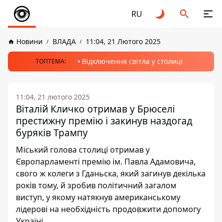
RU
Новини
ВЛАДА
11:04, 21 Лютого 2025
Відключення світла у столиці
ТОПТЕМА:
11:04, 21 лютого 2025
Віталій Кличко отримав у Брюселі
престижну премію і закинув наздогад
буряків Трампу
Міський голова столиці отримав у
Європарламенті премію ім. Павла Адамовича,
свого ж колеги з Гданьска, який загинув декілька
років тому, й зробив політичний загалом
виступ, у якому натякнув американському
лідерові на необхідність продовжити допомогу
Україні