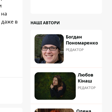
и
 на
 даже в
НАШІ АВТОРИ
Богдан
Пономаренко
РЕДАКТОР
Любов
Кінаш
РЕДАКТОР
Олена