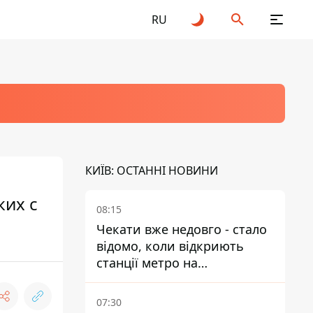
RU
КИЇВ: ОСТАННІ НОВИНИ
ких с
08:15
Чекати вже недовго - стало
відомо, коли відкриють
станції метро на
Виноградарі
07:30