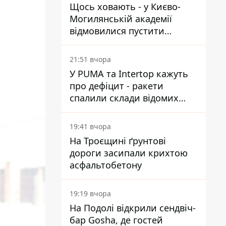
Щось ховають - у Києво-
Могилянській академії
відмовилися пустити
комісію з охорони пам'яток
на територію
21:51 вчора
У PUMA та Intertop кажуть
про дефіцит - ракети
спалили склади відомих
брендів
19:41 вчора
На Троєщині ґрунтові
дороги засипали крихтою
асфальтобетону
19:19 вчора
На Подолі відкрили сендвіч-
бар Gosha, де гостей