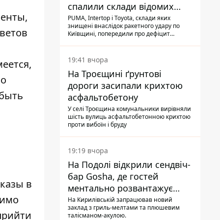
спалили склади відомих
зенты,
брендів
PUMA, Intertop і Toyota, склади яких
знищені внаслідок ракетного удару по
цветов
Київщині, попередили про дефіцит
товарів
19:41 вчора
еется,
На Троєщині ґрунтові
но
дороги засипали крихтою
 быть
асфальтобетону
У селі Троєщина комунальники вирівняли
шість вулиць асфальтобетонною крихтою
проти вибоїн і бруду
19:19 вчора
На Подолі відкрили сендвіч-
бар Gosha, де гостей
казы в
ментально розвантажує
мимо
акула
На Кирилівській запрацював новий
заклад з гриль-мелтами та плюшевим
прийти
талісманом-акулою.