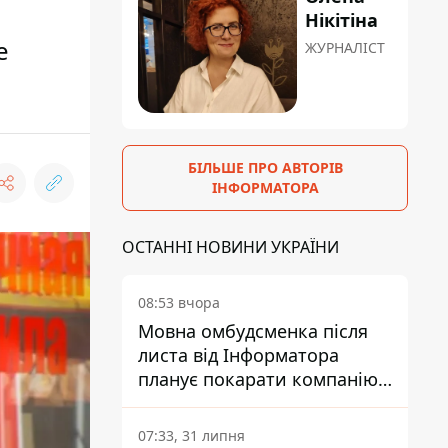
Нікітіна
е
ЖУРНАЛІСТ
БІЛЬШЕ ПРО АВТОРІВ
ІНФОРМАТОРА
ОСТАННІ НОВИНИ УКРАЇНИ
08:53 вчора
Мовна омбудсменка після
листа від Інформатора
планує покарати компанію-
підрядника ПриватБанку
07:33, 31 липня