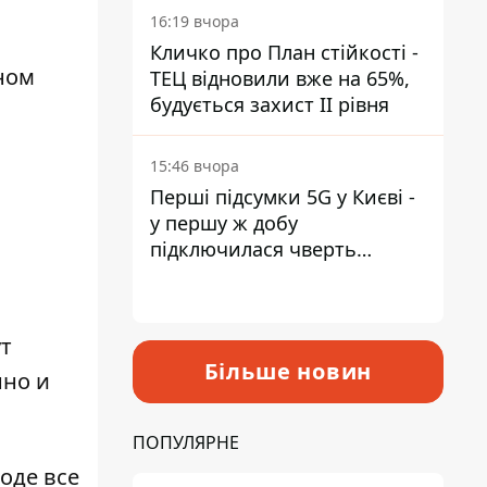
16:19 вчора
Кличко про План стійкості -
ном
ТЕЦ відновили вже на 65%,
будується захист ІІ рівня
15:46 вчора
Перші підсумки 5G у Києві -
у першу ж добу
підключилася чверть
мільйона абонентів
т
Більше новин
нно и
ПОПУЛЯРНЕ
оде все