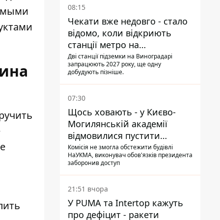
08:15
бимыми
Чекати вже недовго - стало
уктами
відомо, коли відкриють
станції метро на
Виноградарі
Дві станції підземки на Виноградарі
запрацюють 2027 року, ще одну
тина
добудують пізніше.
07:30
Щось ховають - у Києво-
Вручить
Могилянській академії
е
відмовилися пустити
ие
комісію з охорони пам'яток
Комісія не змогла обстежити будівлі
НаУКМА, виконувач обов'язків президента
на територію
заборонив доступ
21:51 вчора
У PUMA та Intertop кажуть
пить
про дефіцит - ракети