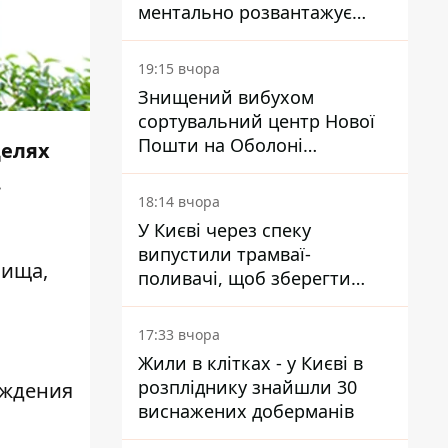
ментально розвантажує
акула
19:15 вчора
Знищений вибухом
сортувальний центр Нової
Пошти на Оболоні
целях
запрацював - видають
.
посилки
18:14 вчора
У Києві через спеку
випустили трамваї-
лища,
поливачі, щоб зберегти
рейки від деформації
17:33 вчора
Жили в клітках - у Києві в
розпліднику знайшли 30
ождения
виснажених доберманів