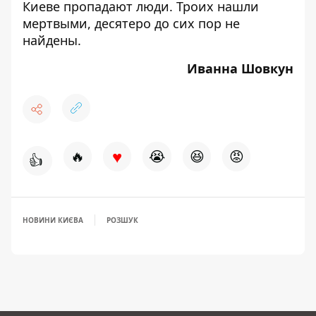
Киеве пропадают люди.
Троих нашли
мертвыми, десятеро до сих пор не
найдены.
Иванна Шовкун
♥
🔥
😭
😆
😡
👍
НОВИНИ КИЄВА
РОЗШУК