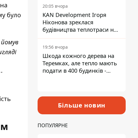
інвалідністю
 на
20:05 вчора
му було
KAN Development Ігоря
Ніконова зреклася
будівництва теплотраси на
Теремках
 йомув
19:56 вчора
игляді
Шкода кожного дерева на
Теремках, але тепло мають
подати в 400 будинків -
-
депутатка Київради
ість
Більше новин
ом
ПОПУЛЯРНЕ