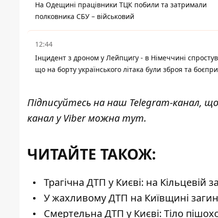
На Одещині працівники ТЦК побили та затримали
полковника СБУ – військовий
12:44
Інцидент з дроном у Лейпцигу - в Німеччині спростув
що на борту українського літака були зброя та боєпр
Підписуйтесь на наш
Telegram-канал
, щ
канал у Viber можна
тут
.
ЧИТАЙТЕ ТАКОЖ:
Трагічна ДТП у Києві: на Кільцевій з
У жахливому ДТП на Київщині загину
Смертельна ДТП у Києві: Тіло пішох