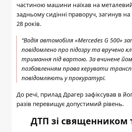
частиною машини наїхав на металевий 
задньому сидінні праворуч, загинув на
28 років.
“Водія автомобіля «Mercedes G 500» за
повідомлено про підозру та вручено к
тримання під вартою. За вчинене йому
позбавленням права керувати транспо
повідомляють у прокуратурі.
До речі, прилад Драгер зафіксував в йо
разів перевищує допустимий рівень.
ДТП зі священником