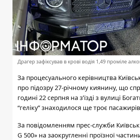
Драгер зафіксував в крові водія 1,49 проміле алк
За процесуального керівництва Київсь
про підозру 27-річному киянину, що с
годині 22 серпня на з’їзді з вулиці Бог
“геліку” знаходилося ще троє пасажирів
За повідомленням прес-служби
Київськ
G 500» на заокругленні проїзної части