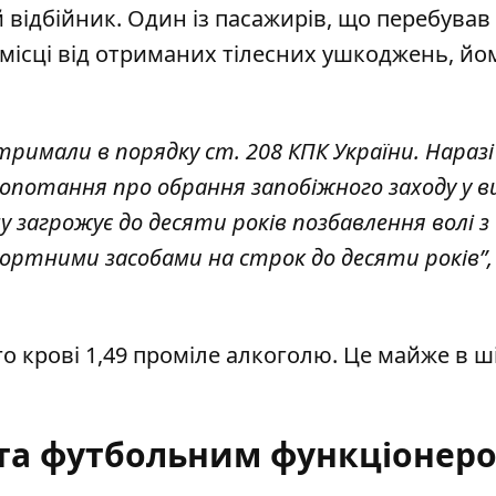
відбійник. Один із пасажирів, що перебував
 місці від отриманих тілесних ушкоджень, йо
тримали в порядку ст. 208 КПК України. Наразі
лопотання про обрання запобіжного заходу у в
 загрожує до десяти років позбавлення волі з
ртними засобами на строк до десяти років”, 
го крові 1,49 проміле алкоголю. Це майже в ш
 та футбольним функціонер