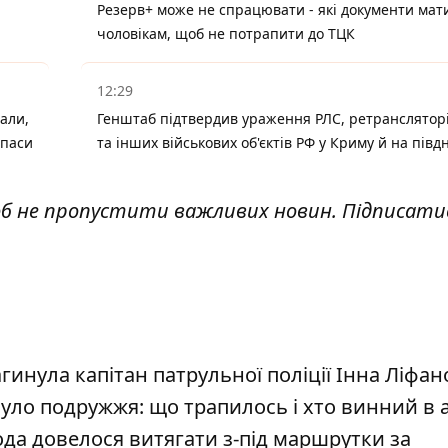
Резерв+ може не спрацювати - які документи мат
чоловікам, щоб не потрапити до ТЦК
12:29
али,
Генштаб підтвердив ураження РЛС, ретранслятор
ипаси
та інших військових об'єктів РФ у Криму й на півдн
об не пропустити важливих новин. Підписати
агинула капітан патрульної поліції Інна Ліфан
ло подружжя: що трапилось і хто винний в а
ода довелося витягати з-під маршрутки за