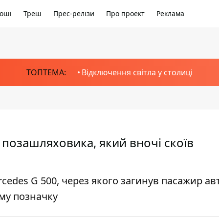
оші
Треш
Прес-релізи
Про проект
Реклама
ТОПТЕМА:
Відключення світла у столиці
о позашляховика, який вночі скоїв
cedes G 500, через якого загинув пасажир авт
му позначку