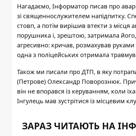
Нагадаємо, Інформатор писав про аварі
зі
священнослужителем напідпитку
. С
стовп, а потім вирішив втекти з місця 
порушника і, зрештою, затримала йог
агресивно: кричав, розмахував руками 
одна з поліцейських отримала травмув
Також ми писали про ДТП, в яку потра
(Петрове)
Олександр Поворознюк
. Пр
він не впорався із керуванням, коли їха
Інгулець мав зустрітися із місцевим клу
ЗАРАЗ ЧИТАЮТЬ НА ІН