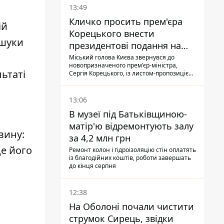
13:49
Кличко просить прем'єра
ій
Корецького внести
ошуки
президентові подання на
звільнення володаря
Міський голова Києва звернувся до
новопризначеного прем'єр-міністра,
Троєщини Бахматова
ьтаті
Сергія Корецького, із листом-пропозицією
щодо звільнення голови Деснянської РДА
Максима Бахматова
13:06
В музеї під Батьківщиною-
матір'ю відремонтують залу
вину:
за 4,2 млн грн
де його
Ремонт колон і гідроізоляцію стін оплатять
із благодійних коштів, роботи завершать
до кінця серпня
12:38
На Оболоні почали чистити
струмок Сирець, звідки