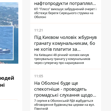
нафтопродукти потрапляли
до озер
КП "Плесо" викошує забруднений очерет і
обстежує береги Сирецького струмка на
Оболоні
11:21
Під Києвом чоловік жбурнув
гранату комунальникам, бо
не хотів платити за
квитанціями
На Київщині 48-річний чоловік кинув
тренувальну гранату у комунальників
через суперечку про нарахування
11:05
 людей
На Оболоні буде ще
ні
спекотніше - проводять
громадські слухання щодо
храму УГКЦ на Північній
7 серпня в Оболонській РДА відбудеться
обговорення будівництва церкви на вул.
Північній