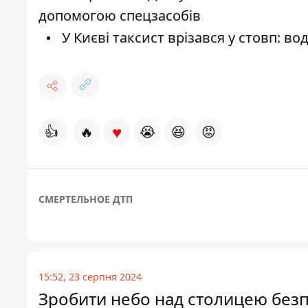
допомогою спецзасобів
У Києві таксист врізався у стовп: во
♥
👍
🔥
😭
😆
😡
СМЕРТЕЛЬНОЕ ДТП
15:52, 23 серпня 2024
Зробити небо над столицею безп