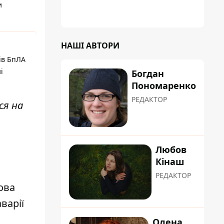
и
НАШІ АВТОРИ
ів БпЛА
і
Богдан
Пономаренко
РЕДАКТОР
ся на
Любов
Кінаш
РЕДАКТОР
ова
варії
Олена