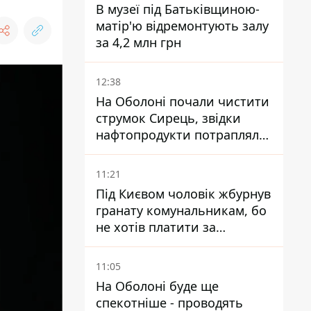
В музеї під Батьківщиною-
матір'ю відремонтують залу
за 4,2 млн грн
12:38
На Оболоні почали чистити
струмок Сирець, звідки
нафтопродукти потрапляли
до озер
11:21
Під Києвом чоловік жбурнув
гранату комунальникам, бо
не хотів платити за
квитанціями
11:05
На Оболоні буде ще
спекотніше - проводять