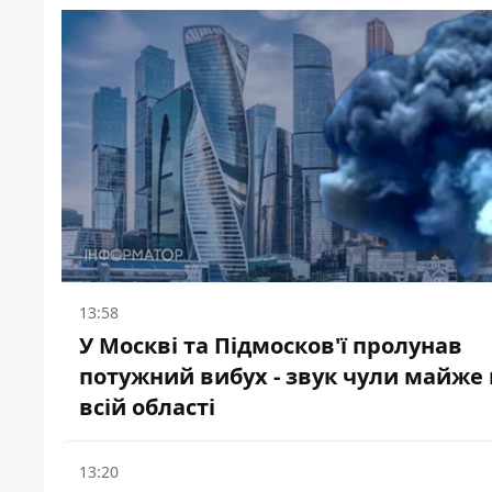
13:58
У Москві та Підмосков'ї пролунав
потужний вибух - звук чули майже 
всій області
13:20