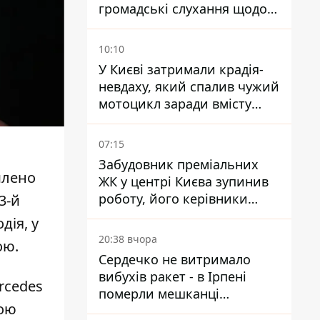
громадські слухання щодо
храму УГКЦ на Північній
10:10
У Києві затримали крадія-
невдаху, який спалив чужий
мотоцикл заради вмісту
багажника
07:15
Забудовник преміальних
млено
ЖК у центрі Києва зупинив
роботу, його керівники
3-й
втекли з України - Bihus.info
дія, у
20:38 вчора
ою.
Сердечко не витримало
вибухів ракет - в Ірпені
rcedes
померли мешканці
вою
притулку для собак з