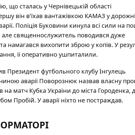
ю, що сталась у Чернівецькій області
першу він в’їхав вантажівкою КАМАЗ у дорожн
аварії. Поліція Буковини кинула всі сили на п
о, але священнослужитель поводився дуже
та намагався вихопити зброю у копів. У резул
ання, її оперативно ушпиталили.
пив Президент футбольного клубу Інгулець
ичиною аварії Поворознюк назвав власну про
в на матч Кубка України до міста Городенка, 
бом Пробій. У аварії ніхто не постраждав.
ФОРМАТОРІ