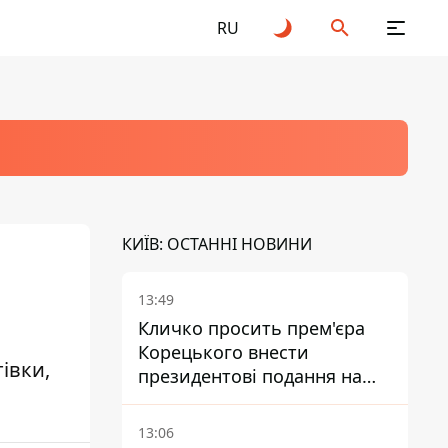
RU
КИЇВ: ОСТАННІ НОВИНИ
13:49
Кличко просить прем'єра
Корецького внести
івки,
президентові подання на
звільнення володаря
Троєщини Бахматова
13:06