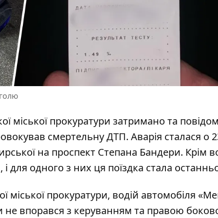
оголю
кої міської прокуратури затримано та повідо
провокував смертельну ДТП.
Аварія сталася
о 2
атирської на проспект Степана Бандери. Крім во
, і для одного з них ця поїздка стала останнь
ої міської прокуратури
, водій автомобіля «Me
ни не впорався з керуванням та правою боко