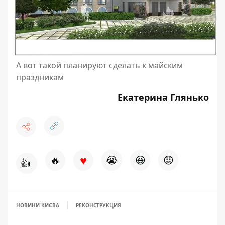
А вот такой планируют сделать к майским
праздникам
Екатерина Глянько
♥
🔥
😭
😆
😡
👍
НОВИНИ КИЄВА
РЕКОНСТРУКЦИЯ