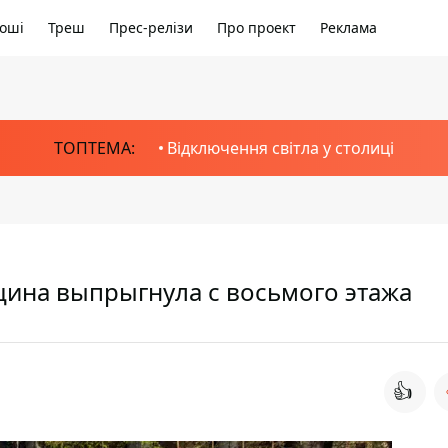
оші
Треш
Прес-релізи
Про проект
Реклама
ТОПТЕМА:
Відключення світла у столиці
щина выпрыгнула с восьмого этажа
👍