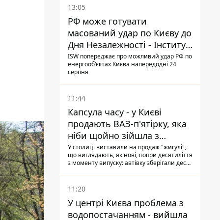
13:05
РФ може готувати
масований удар по Києву до
Дня Незалежності - Інститут
вивчення війни
ISW попереджає про можливий удар РФ по
енергооб'єктах Києва напередодні 24
серпня
11:44
Капсула часу - у Києві
продають ВАЗ-п'ятірку, яка
ніби щойно зійшла з
конвейєра
У столиці виставили на продаж "жигулі",
що виглядають, як нові, попри десятиліття
з моменту випуску: автівку зберігали десь
у гаражі, вона навіть зберегла "рідну" гуму
11:20
У центрі Києва проблема з
водопостачанням - вийшла