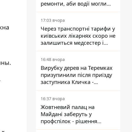
ремонти, аби водії могли
уникати ділянок із заторами
17:03 вчора
кна
Через транспортні тарифи у
київських лікарнях скоро не
залишиться медсестер і
санітарок - професор
Голубовська
16:48 вчора
ины.
Вирубку дерев на Теремках
призупинили після приїзду
у
заступника Кличка -
почався діалог
16:37 вчора
Жовтневий палац на
Майдані заберуть у
профспілок - рішення
Господарського суду