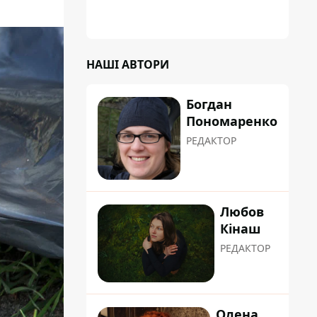
сформувати маршрути руху таким чином,
щоб не потрапити в затор
НАШІ АВТОРИ
Богдан
Пономаренко
РЕДАКТОР
Любов
Кінаш
РЕДАКТОР
Олена