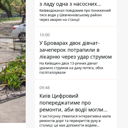
з ладу одна з насосних
станцій
Київводоканал повідомив про понижений
тиск води у Шевченківському районі
через аварію на станції
10:00
У Броварах двоє дівчат-
зачеперок потрапили в
лікарню через удар струмом
На Київщині двох 13-річних дівчат
уразило струмом на даху потяга, обох
госпіталізували
09:48
Київ Цифровий
попереджатиме про
ремонти, аби водії могли
уникати ділянок із заторами
У застосунку зʼявилася інтерактивна мапа
ремонтів доріг та перекриттів руху в
столиці: це має допомогти водіям