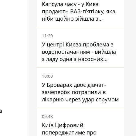
Капсула часу - у Києві
продають ВАЗ-п'ятірку, яка
ніби щойно зійшла з
конвейєра
11:20
У центрі Києва проблема з
водопостачанням - вийшла
з ладу одна з насосних
станцій
10:00
У Броварах двоє дівчат-
зачеперок потрапили в
лікарню через удар струмом
а
09:48
Київ Цифровий
попереджатиме про