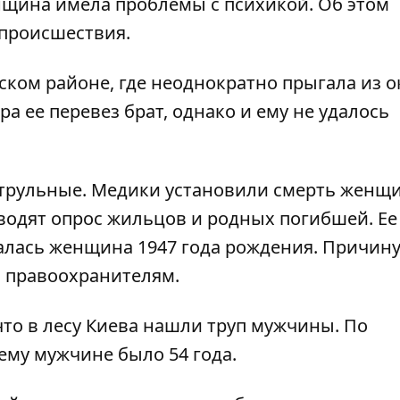
щина имела проблемы с психикой. Об этом
 происшествия.
вском районе, где неоднократно прыгала из о
ра ее перевез брат, однако и ему не удалось
атрульные. Медики установили смерть женщ
одят опрос жильцов и родных погибшей. Ее
алась женщина 1947 года рождения. Причин
 правоохранителям.
что
в лесу Киева нашли труп мужчины
. По
му мужчине было 54 года.