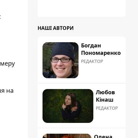
с
НАШІ АВТОРИ
Богдан
Пономаренко
РЕДАКТОР
омеру
ля на
Любов
Кінаш
РЕДАКТОР
Олена