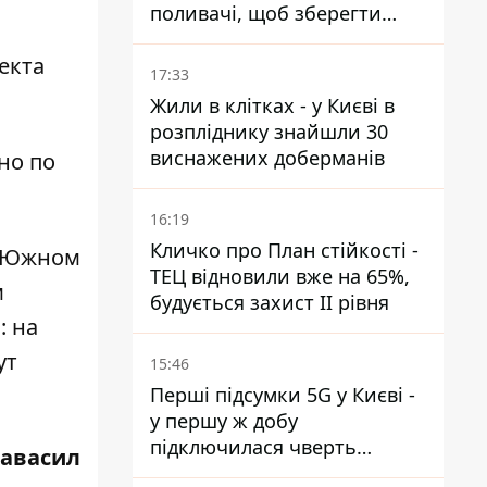
поливачі, щоб зберегти
рейки від деформації
екта
17:33
Жили в клітках - у Києві в
розпліднику знайшли 30
виснажених доберманів
но по
16:19
Кличко про План стійкості -
а Южном
ТЕЦ відновили вже на 65%,
м
будується захист ІІ рівня
а
: на
ут
15:46
Перші підсумки 5G у Києві -
у першу ж добу
підключилася чверть
равасил
мільйона абонентів