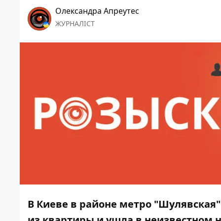
Олександра Апреутес
ЖУРНАЛІСТ
В Киеве в районе метро "Шулявская
из квартиры и ушла в неизвестном 