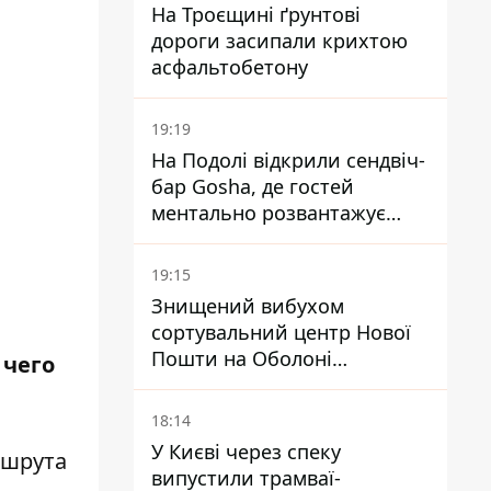
На Троєщині ґрунтові
дороги засипали крихтою
асфальтобетону
19:19
На Подолі відкрили сендвіч-
бар Gosha, де гостей
ментально розвантажує
акула
19:15
Знищений вибухом
сортувальний центр Нової
Пошти на Оболоні
 чего
запрацював - видають
посилки
18:14
У Києві через спеку
ршрута
випустили трамваї-