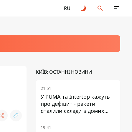
RU
КИЇВ: ОСТАННІ НОВИНИ
21:51
У PUMA та Intertop кажуть
про дефіцит - ракети
спалили склади відомих
брендів
19:41