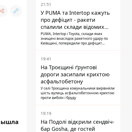
21:51
У PUMA та Intertop кажуть
про дефіцит - ракети
спалили склади відомих
брендів
PUMA, Intertop і Toyota, склади яких
знищені внаслідок ракетного удару по
Київщині, попередили про дефіцит
товарів
19:41
На Троєщині ґрунтові
дороги засипали крихтою
асфальтобетону
У селі Троєщина комунальники вирівняли
шість вулиць асфальтобетонною крихтою
проти вибоїн і бруду
19:19
 вышла
На Подолі відкрили сендвіч-
бар Gosha, де гостей