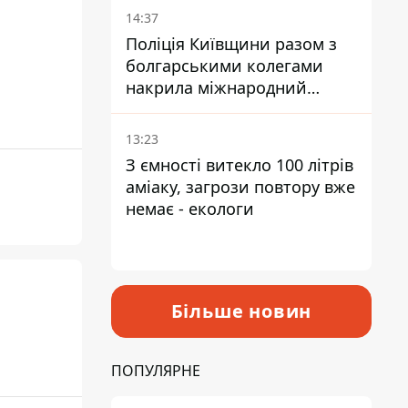
14:37
Поліція Київщини разом з
болгарськими колегами
накрила міжнародний
наркосиндикат
13:23
З ємності витекло 100 літрів
аміаку, загрози повтору вже
немає - екологи
Більше новин
ПОПУЛЯРНЕ