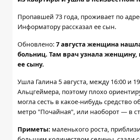
Пропавшей 73 года, проживает по адре
Информатору
рассказал ее сын.
Обновлено:
7 августа женщина нашла
больниц. Там врач узнала женщину, 
ее сыну.
Ушла Галина 5 августа, между 16:00 и 1
Альцгеймера, поэтому плохо ориентиру
могла сесть в какое-нибудь средство 
метро "Почайная", или наоборот — в 
Приметы:
маленького роста, приблизи
большим количеством седины, сзади с