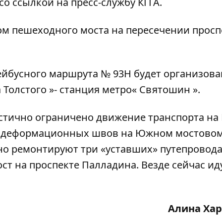
о ссылкой на пресс-службу КГГА.
ом пешеходного моста на пересечении просп
лейбусного маршрута № 93Н будет организова
 Толстого »- станция метро« Святошин ».
стично ограничено движение транспорта н
ом деформационных швов на Южном мостово
вно
ремонтируют три «уставших» путепровод
ост на проспекте Палладина. Везде сейчас ид
Алина Ха