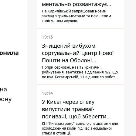
ментально розвантажує
акула
На Кирилівській запрацював новий
заклад з гриль-мелтами та плюшевим
талісманом-акулою.
19:15
Знищений вибухом
вонила
сортувальний центр Нової
Пошти на Оболоні
запрацював - видають
Попри серйозні, навіть критичні,
руйнування, вантажне відділення №2, що
посилки
по вул. Богатирській, 11 відновило роботу:
співробітники сортують поштові
відправлення й видають їх адресатам
она
18:14
рону
У Києві через спеку
випустили трамваї-
поливачі, щоб зберегти
рейки від деформації
КП "Київпастранс" вивело спецвагони для
охолодження колій під час аномальної
спеки в столиці.