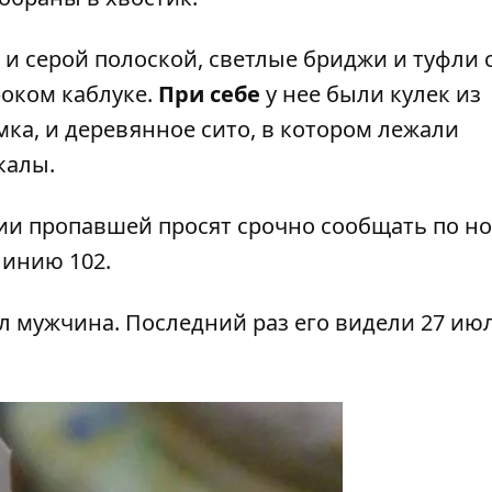
й и серой полоской, светлые бриджи и туфли 
оком каблуке.
При себе
у нее были кулек из
мка, и деревянное сито, в котором лежали
калы.
и пропавшей просят срочно сообщать по н
 линию 102.
ал мужчина
. Последний раз его видели 27 ию