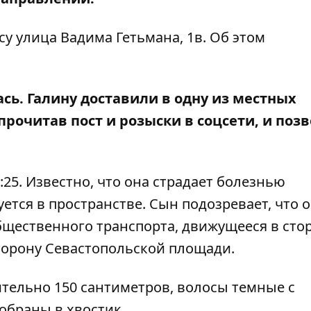
су улица Вадима Гетьмана, 1в. Об этом
сь. Галину доставили в одну из местных
прочитав пост и розыски в соцсети, и поз
9:25. Известно, что она страдает болезнью
ется в пространстве. Сын подозревает, что 
общественного транспорта, движущееся в сто
сторону Севастопольской площади.
тельно 150 сантиметров, волосы темные с
обраны в хвостик.