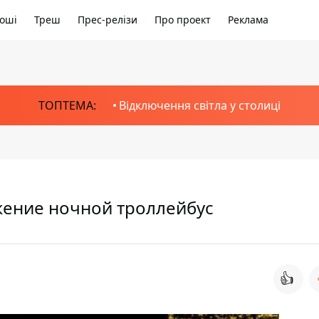
оші
Треш
Прес-релізи
Про проект
Реклама
ТОПТЕМА:
Відключення світла у столиці
жение ночной троллейбус
👍