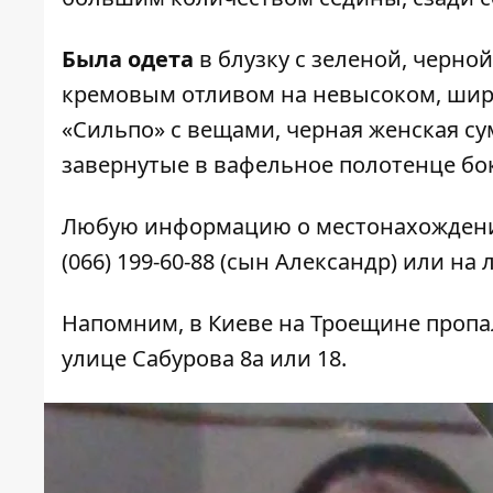
Была одета
в блузку с зеленой, черно
кремовым отливом на невысоком, шир
«Сильпо» с вещами, черная женская су
завернутые в вафельное полотенце бо
Любую информацию о местонахождени
(066) 199-60-88 (сын Александр) или на
Напомним,
в Киеве на Троещине проп
улице Сабурова 8а или 18.