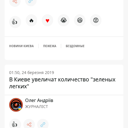
♥
🔥
😭
😆
😡
👍
НОВИНИ КИЄВА
ПОЖЕЖА
БЕЗДОМНЫЕ
01:50, 24 березня 2019
В Киеве увеличат количество "зеленых
легких"
Олег Андріїв
ЖУРНАЛІСТ
👍