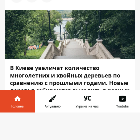
В Киеве увеличат количество
многолетних и хвойных деревьев по
сравнению с прошлыми годами. Новые
деревья собираются высадить в разных
районах столицы. Ухаживать и
содержать их будет КО
Головна
Актуально
Україна на часі
Youtube
"Киевзеленстрой". Были закуплены
Інформатор у
машины для проведения быстрого и
Завантажити
телефоні
👉
качественного выкапывания, упаковки
и транспортировки саженцев.