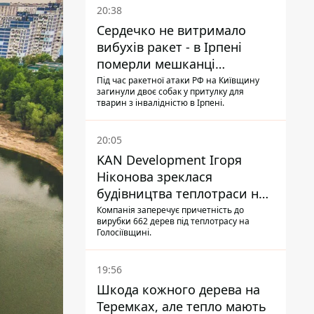
20:38
Сердечко не витримало
вибухів ракет - в Ірпені
померли мешканці
притулку для собак з
Під час ракетної атаки РФ на Київщину
загинули двоє собак у притулку для
інвалідністю
тварин з інвалідністю в Ірпені.
20:05
KAN Development Ігоря
Ніконова зреклася
будівництва теплотраси на
Теремках
Компанія заперечує причетність до
вирубки 662 дерев під теплотрасу на
Голосіївщині.
19:56
Шкода кожного дерева на
Теремках, але тепло мають