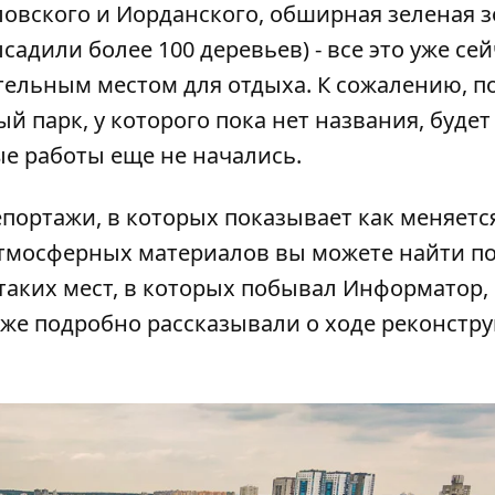
ловского и Иорданского, обширная зеленая 
садили более 100 деревьев) - все это уже сей
тельным местом для отдыха. К сожалению, по
ый парк, у которого пока нет названия, будет
ые работы еще не начались.
портажи, в которых показывает как меняетс
тмосферных материалов вы можете найти по
таких мест, в которых побывал Информатор, 
акже подробно рассказывали о ходе
реконстр