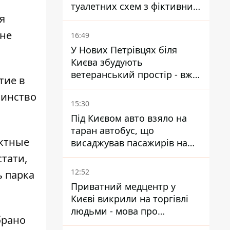
туалетних схем з фіктивним
я
будинком
оне
16:49
У Нових Петрівцях біля
Києва збудують
ветеранський простір - вже
тие в
знайшли проєктанта
шинство
15:30
Під Києвом авто взяло на
таран автобус, що
ектные
висаджував пасажирів на
зупинці - пасажирка в
тати,
лікарні
12:52
 парка
Приватний медцентр у
Києві викрили на торгівлі
людьми - мова про
брано
сурогатне материнство