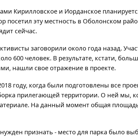
ами Кирилловское и Иорданское планируетс
ор посетил эту местность в Оболонском рай
ядит сейчас.
ктивисты заговорили около года назад. Учас
о 600 человек. В результате, кстати, боль
и, нашли свое отражение в проекте.
018 году, когда были подготовлены все про
борка прилегающей территории. О ней мы, кс
атериале
. На данный момент общая площадь
нужден признать - место для парка было вы