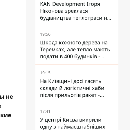
KAN Development Ігоря
Ніконова зреклася
будівництва теплотраси на
Теремках
19:56
Шкода кожного дерева на
Теремках, але тепло мають
подати в 400 будинків -
депутатка Київради
19:15
На Київщині досі гасять
склади й логістичні хаби
після прильотів ракет -
ы не
ДСНС
в
17:41
ские
У центрі Києва викрили
одну з наймасштабніших