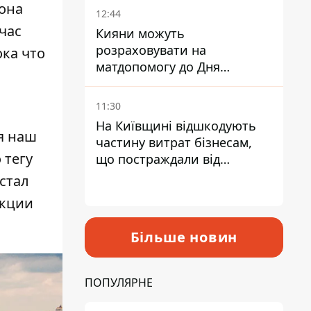
зона
12:44
час
Кияни можуть
розраховувати на
ка что
матдопомогу до Дня
незалежності - кому її
дадуть
11:30
На Київщині відшкодують
я наш
частину витрат бізнесам,
 тегу
що постраждали від
прильотів ракет
стал
укции
Більше новин
ПОПУЛЯРНЕ