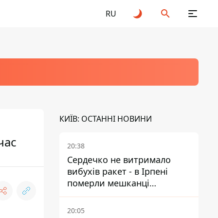
RU
КИЇВ: ОСТАННІ НОВИНИ
час
20:38
Сердечко не витримало
вибухів ракет - в Ірпені
померли мешканці
притулку для собак з
інвалідністю
20:05