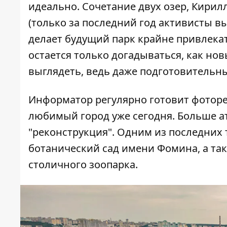
идеально. Сочетание двух озер, Кирил
(только за последний год активисты вы
делает будущий парк крайне привлека
остается только догадываться, как нов
выглядеть, ведь даже подготовительн
Информатор регулярно готовит фоторе
любимый город уже сегодня. Больше а
"реконструкция". Одним из последних 
ботанический сад имени Фомина
, а т
столичного зоопарка
.