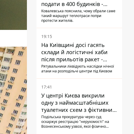
подати в 400 будинків -
депутатка Київради
Ковалевська пояснила, чому обрали саме
такий маршрут теплотраси попри
протести жителів.
19:15
На Київщині досі гасять
склади й логістичні хаби
після прильотів ракет -
ДСНС
Рятувальники ліквідують наслідки нічної
атаки на розподільчі центри під Києвом
17:41
У центрі Києва викрили
одну з наймасштабніших
туалетних схем з фіктивним
будинком
Подільська прокуратура через суд
оскаржує реєстрацію "нерухомості" на
Вознесенському узвозі, якої фізично
ніколи не існувало: під неї, ймовірно,