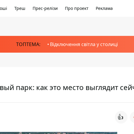
оші
Треш
Прес-релізи
Про проект
Реклама
ТОПТЕМА:
Відключення світла у столиці
вый парк: как это место выглядит сей
👍