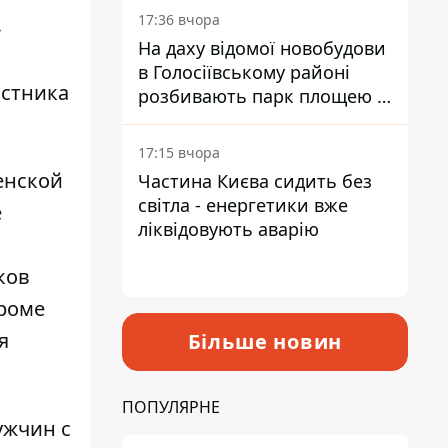
17:36 вчора
-
На даху відомої новобудови
в Голосіївському районі
астника
розбивають парк площею в
гектар
17:15 вчора
енской
Частина Києва сидить без
світла - енергетики вже
е
ліквідовують аварію
ков
Кроме
я
Більше новин
ПОПУЛЯРНЕ
ужчин с