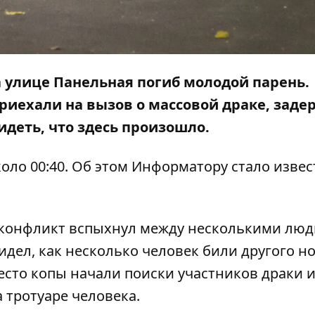
на улице Панельная погиб молодой парень.
риехали на вызов о массовой драке, заде
идеть, что здесь произошло.
оло 00:40. Об этом
Информатору
стало извес
 конфликт вспыхнул между несколькими люд
идел, как несколько человек били другого н
есто копы начали поиски участников драки 
 тротуаре человека.