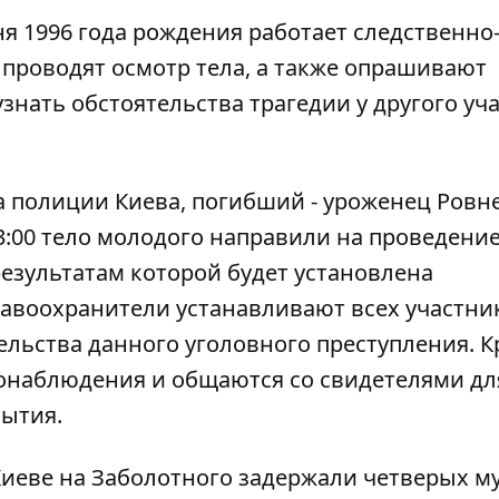
я 1996 года рождения работает следственно
 проводят осмотр тела, а также опрашивают
знать обстоятельства трагедии у другого уч
а полиции Киева, погибший - уроженец Ровн
13:00 тело молодого направили на проведени
зультатам которой будет установлена ​​
равоохранители устанавливают всех участни
ельства данного уголовного преступления. 
еонаблюдения и общаются со свидетелями дл
бытия.
Киеве на Заболотного
задержали четверых м