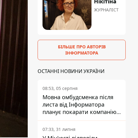
Нікітіна
ЖУРНАЛІСТ
БІЛЬШЕ ПРО АВТОРІВ
ІНФОРМАТОРА
ОСТАННІ НОВИНИ УКРАЇНИ
08:53, 05 серпня
Мовна омбудсменка після
листа від Інформатора
планує покарати компанію-
підрядника ПриватБанку
07:33, 31 липня