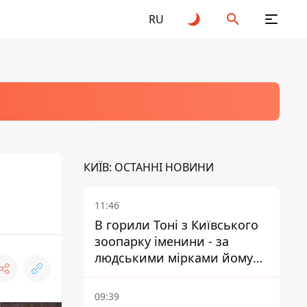
RU
КИЇВ: ОСТАННІ НОВИНИ
11:46
В горили Тоні з Київського
зоопарку іменини - за
людськими мірками йому
вже понад 90 років
09:39