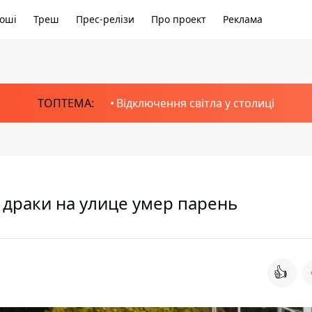
оші
Треш
Прес-релізи
Про проект
Реклама
ТОПТЕМА:
Відключення світла у столиці
 драки на улице умер парень
👍