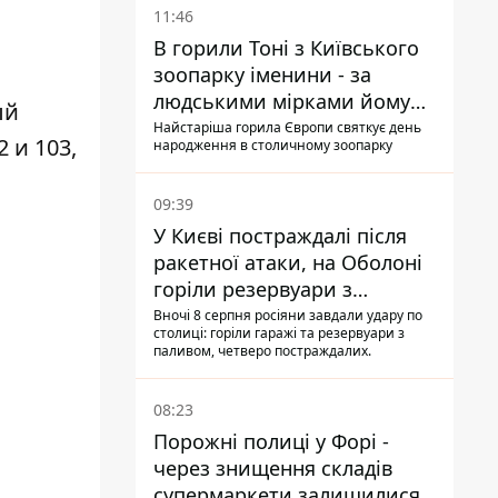
11:46
В горили Тоні з Київського
зоопарку іменини - за
людськими мірками йому
ый
вже понад 90 років
Найстаріша горила Європи святкує день
 и 103,
народження в столичному зоопарку
09:39
У Києві постраждалі після
ракетної атаки, на Оболоні
горіли резервуари з
паливом
Вночі 8 серпня росіяни завдали удару по
столиці: горіли гаражі та резервуари з
паливом, четверо постраждалих.
08:23
Порожні полиці у Форі -
через знищення складів
супермаркети залишилися