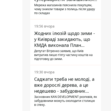
без асортименту
Мережа магазинів пояснила покупцям,
чому зникли товари з полиць після удару
по складах
19:56 вчора
Жодних ілюзій щодо зими -
у Київраді закидають, що
КМДА виконала План
стійкості на 20%
Депутат Вітренко заявив, що Київ
витратив лише п'яту частину коштів на
підготовку до зими.
19:30 вчора
Саджати треба не молоді, а
вже дорослі дерева, а це
недешево - забудовник
Ніконов
Засновник KAN DEVELOPMENT розповів, як
забудовники можуть охолодити столицю
в спеку.