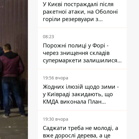
У Києві постраждалі після
ракетної атаки, на Оболоні
горіли резервуари з
паливом
08:23
Порожні полиці у Форі -
через знищення складів
супермаркети залишилися
без асортименту
19:56 вчора
Жодних ілюзій щодо зими -
у Київраді закидають, що
КМДА виконала План
стійкості на 20%
19:30 вчора
Саджати треба не молоді, а
вже дорослі дерева, а це