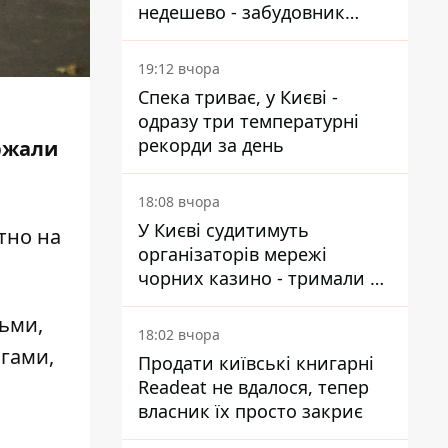
недешево - забудовник
Ніконов
19:12 вчора
Спека триває, у Києві -
одразу три температурні
рекорди за день
ржали
18:08 вчора
У Києві судитимуть
тно на
організаторів мережі
чорних казино - тримали 39
закладів
ьми,
18:02 вчора
огами,
Продати київські книгарні
Readeat не вдалося, тепер
и
власник їх просто закриє