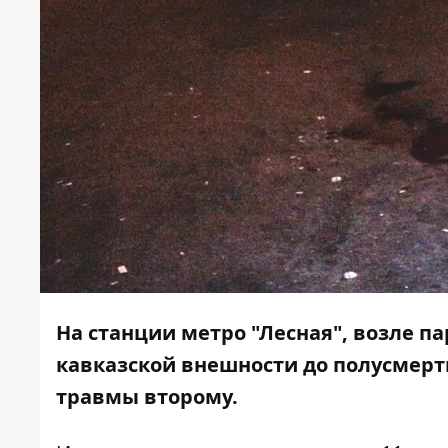
На станции метро "Лесная", возле п
кавказской внешности до полусмерт
травмы второму.