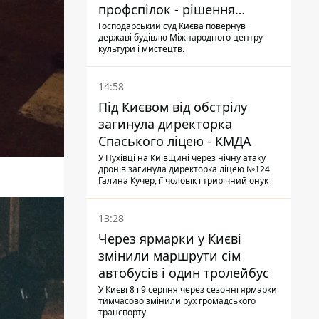
профспілок - рішення
Господарського суду
Господарський суд Києва повернув
державі будівлю Міжнародного центру
культури і мистецтв.
14:58
Під Києвом від обстрілу
загинула директорка
Спаського ліцею - КМДА
У Пухівці на Київщині через нічну атаку
дронів загинула директорка ліцею №124
Галина Кучер, її чоловік і трирічний онук
13:28
Через ярмарки у Києві
змінили маршрути сім
автобусів і один тролейбус
У Києві 8 і 9 серпня через сезонні ярмарки
тимчасово змінили рух громадського
транспорту