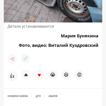
Детали устанавливаются
Мария Бунякина
Фото, видео: Виталий Куздровский
♥
🔥
😭
😆
😡
👍
НОВИНИ КИЄВА
ДТП
АВАРІЯ