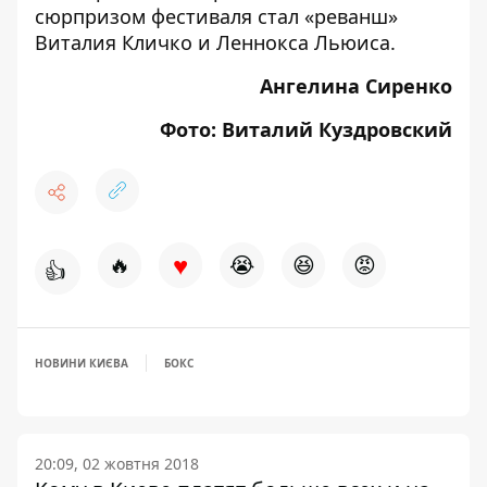
сюрпризом фестиваля стал «
реванш»
Виталия Кличко и Леннокса Льюиса.
Ангелина Сиренко
Фото: Виталий Куздровский
♥
🔥
😭
😆
😡
👍
НОВИНИ КИЄВА
БОКС
20:09, 02 жовтня 2018