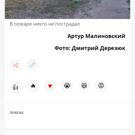
В пожаре никто не пострадал
Артур Малиновский
Фото: Дмитрий Дерезюк
♥
🔥
😭
😆
😡
👍
ПОЖЕЖА