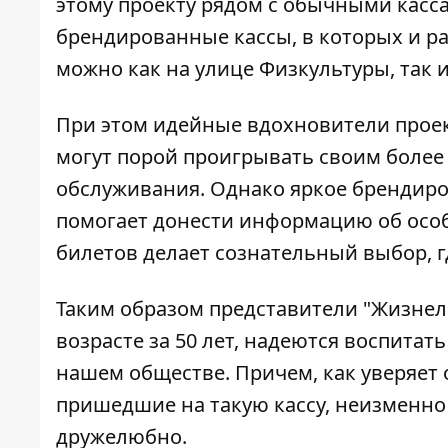
этому проекту рядом с обычными касс
брендированные кассы, в которых и р
можно как на улице Физкультуры, так и
При этом идейные вдохновители проек
могут порой проигрывать своим более
обслуживания. Однако яркое брендир
помогает донести информацию об особ
билетов делает сознательный выбор, г
Таким образом представители "Жизнелю
возрасте за 50 лет, надеются воспитат
нашем обществе. Причем, как уверяет 
пришедшие на такую кассу, неизменно 
дружелюбно.