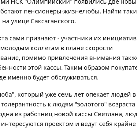
ами НСК "Олимпийский" появились две новые
аботают пенсионеры-жизнелюбы. Найти таки
 на улице Саксаганского.
та сами признают - участники их инициати
 молодым коллегам в плане скорости
ование, помимо привлечения внимания такж
енности этой кассы. Таким образом покупат
де именно будет обслуживаться.
ба", который уже семь лет опекает людей в
ь толерантность к людям "золотого" возраста
одна из работниц новой кассы Светлана, люд
интересуются проектом и ведут себя крайне