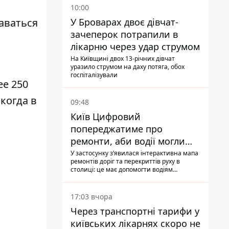
10:00
У Броварах двоє дівчат-
аваться
зачеперок потрапили в
лікарню через удар струмом
На Київщині двох 13-річних дівчат
уразило струмом на даху потяга, обох
госпіталізували
ее 250
когда в
09:48
Київ Цифровий
попереджатиме про
ремонти, аби водії могли
уникати ділянок із заторами
У застосунку зʼявилася інтерактивна мапа
ремонтів доріг та перекриттів руху в
столиці: це має допомогти водіям
сформувати маршрути руху таким чином,
щоб не потрапити в затор
17:03 вчора
Через транспортні тарифи у
київських лікарнях скоро не