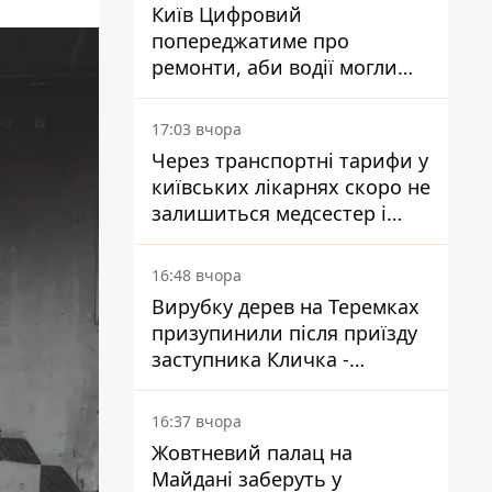
Київ Цифровий
попереджатиме про
ремонти, аби водії могли
уникати ділянок із заторами
17:03 вчора
Через транспортні тарифи у
київських лікарнях скоро не
залишиться медсестер і
санітарок - професор
Голубовська
16:48 вчора
Вирубку дерев на Теремках
призупинили після приїзду
заступника Кличка -
почався діалог
16:37 вчора
Жовтневий палац на
Майдані заберуть у