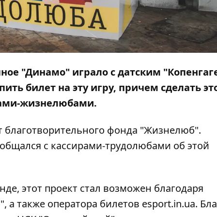
ичное "Динамо" играло с датским "Копенгаг
ить билет на эту игру, причем сделать эт
рами-жизнелюбами.
т благотворительного фонда "Жизнелюб".
ообщался с кассирами-трудолюбами об этой
де, этот проект стал возможен благодаря
 а также оператора билетов esport.in.ua. Бл