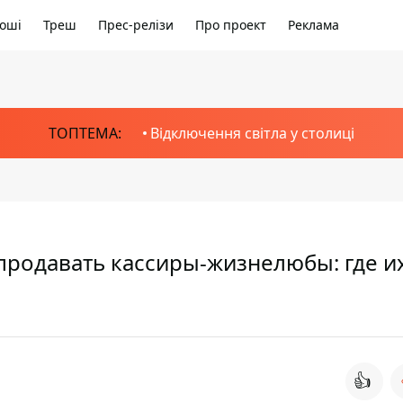
оші
Треш
Прес-релізи
Про проект
Реклама
ТОПТЕМА:
Відключення світла у столиці
 продавать кассиры-жизнелюбы: где и
👍