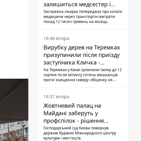
залишиться медсестер і
санітарок - професор
Заслужена лікарка попереджає про колапс
медицини через транспортні витрати
Голубовська
понад 12 тисяч гривень на місяць.
16:48 вчора
Вирубку дерев на Теремках
призупинили після приїзду
заступника Кличка -
почався діалог
На Теремках у Києві зупинили пилку до 12
серпня після мітингу сотень мешканців
проти знищення скверу: обіцянку не
поновлювати роботи дав особисто
заступник Кличка, Петро Пантелеєв, що
прибув налагодити комунікацію
16:37 вчора
Жовтневий палац на
Майдані заберуть у
профспілок - рішення
Господарського суду
Господарський суд Києва повернув
державі будівлю Міжнародного центру
культури і мистецтв.