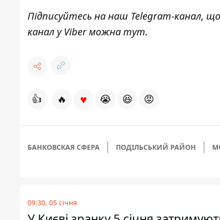
Підписуйтесь на наш
Telegram-канал
, щ
канал у Viber можна
тут
.
♥
👍
🔥
😭
😆
😡
БАНКОВСКАЯ СФЕРА
ПОДІЛЬСЬКИЙ РАЙОН
M
09:30, 05 січня
У Києві зранку 5 січня затримуют