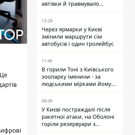
автівки й травмувало
людину - подробиці
13:28
Через ярмарки у Києві
змінили маршрути сім
автобусів і один тролейбус
11:46
В горили Тоні з Київського
 Це
зоопарку іменини - за
людськими мірками йому
дартів
вже понад 90 років
09:39
У Києві постраждалі після
ракетної атаки, на Оболоні
горіли резервуари з
цифрові
паливом