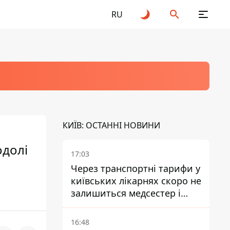
RU
КИЇВ: ОСТАННІ НОВИНИ
одолі
17:03
Через транспортні тарифи у
київських лікарнях скоро не
залишиться медсестер і
санітарок - професор
Голубовська
16:48