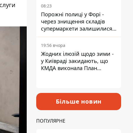
слуги
08:23
Порожні полиці у Форі -
через знищення складів
супермаркети залишилися
без асортименту
19:56 вчора
Жодних ілюзій щодо зими -
у Київраді закидають, що
КМДА виконала План
стійкості на 20%
Більше новин
ПОПУЛЯРНЕ