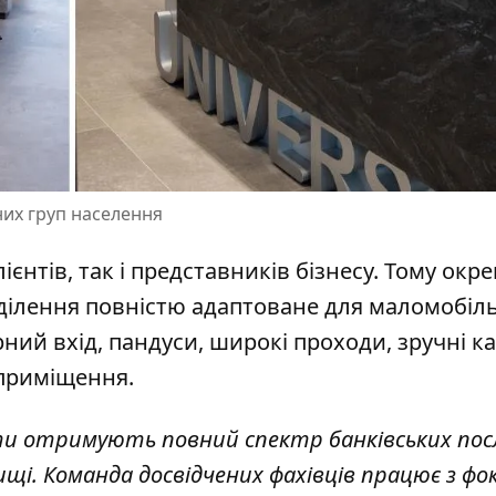
них груп населення
єнтів, так і представників бізнесу. Тому окр
ідділення повністю адаптоване для маломобіл
ний вхід, пандуси, широкі проходи, зручні ка
 приміщення.
єнти отримують повний спектр банківських посл
і. Команда досвідчених фахівців працює з фо