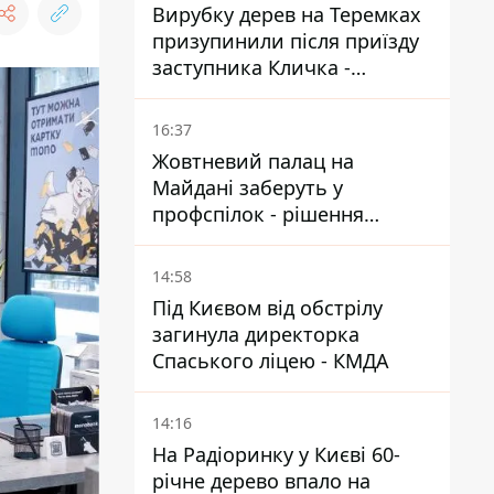
Вирубку дерев на Теремках
призупинили після приїзду
заступника Кличка -
почався діалог
16:37
Жовтневий палац на
Майдані заберуть у
профспілок - рішення
Господарського суду
14:58
Під Києвом від обстрілу
загинула директорка
Спаського ліцею - КМДА
14:16
На Радіоринку у Києві 60-
річне дерево впало на