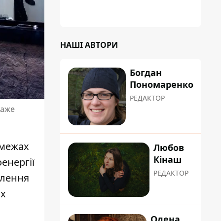
коренева система не витримала, і стовбур
перекрив проїжджу частину вулиці
НАШІ АВТОРИ
Богдан
Пономаренко
РЕДАКТОР
каже
 межах
Любов
Кінаш
енергії
РЕДАКТОР
влення
их
Олена