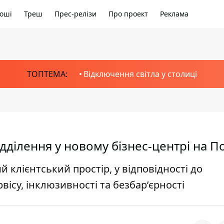
оші
Треш
Прес-релізи
Про проект
Реклама
ТОПТЕМА:
Відключення світла у столиці
дділення у новому бізнес-центрі на П
й клієнтський простір, у відповідності до
вісу, інклюзивності та безбар’єрності