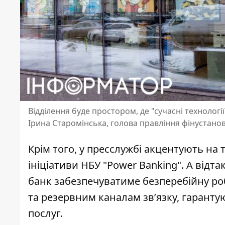
Відділення буде простором, де "сучасні техноло
Ірина Старомінська, голова правління фінустано
Крім того, у пресслужбі акцентують на
ініціативи НБУ "Power Banking". А відта
банк забезпечуватиме безперебійну р
та резервним каналам зв’язку, гаранту
послуг.