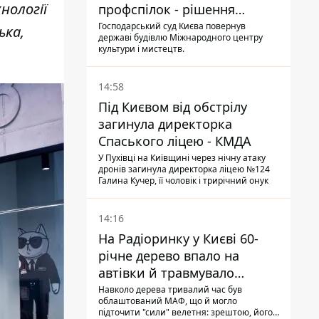
нології
профспілок - рішення
Господарського суду
Господарський суд Києва повернув
ька,
державі будівлю Міжнародного центру
культури і мистецтв.
14:58
Під Києвом від обстрілу
загинула директорка
Спаського ліцею - КМДА
У Пухівці на Київщині через нічну атаку
дронів загинула директорка ліцею №124
Галина Кучер, її чоловік і трирічний онук
14:16
На Радіоринку у Києві 60-
річне дерево впало на
автівки й травмувало
людину - подробиці
Навколо дерева тривалий час був
облаштований МАФ, що й могло
підточити "сили" велетня: зрештою, його