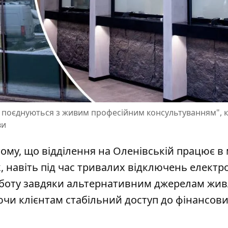
гії поєднуються з живим професійним консультуванням", 
ви
 тому, що відділення на Оленівській працює в
к, навіть під час тривалих відключень електро
оботу завдяки альтернативним джерелам жи
ючи клієнтам стабільний доступ до фінансов