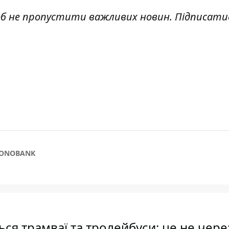
об не пропустити важливих новин. Підписати
ONOBANK
ься трамваї та тролейбуси: це не чере