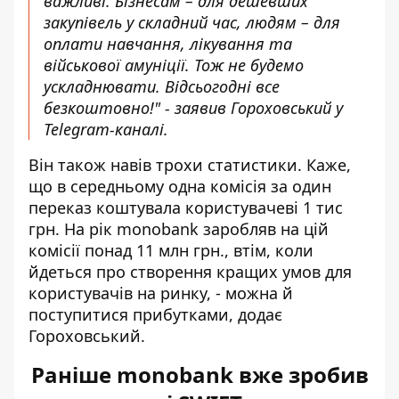
важливі. Бізнесам – для дешевших
закупівель у складний час, людям – для
оплати навчання, лікування та
військової амуніції. Тож не будемо
ускладнювати. Відсьогодні все
безкоштовно!" - заявив Гороховський у
Telegram-каналі.
Він також навів трохи статистики. Каже,
що в середньому одна комісія за один
переказ коштувала користувачеві 1 тис
грн. На рік monobank заробляв на цій
комісії понад 11 млн грн., втім, коли
йдеться про створення кращих умов для
користувачів на ринку, - можна й
поступитися прибутками, додає
Гороховський.
Раніше monobank вже зробив