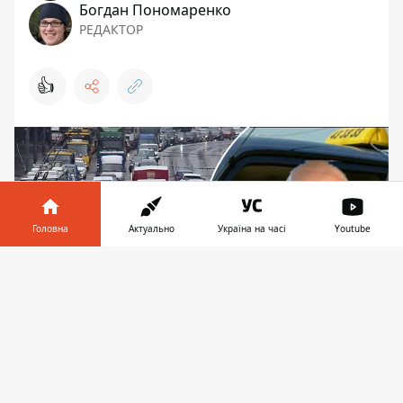
Богдан Пономаренко
РЕДАКТОР
👍
Головна
Актуально
Україна на часі
Youtube
Інформатор у
Завантажити
телефоні
👉
Усі негативні історії про таксі у Києві об'єднують
декілька факторів: дивна, або й неадекватна
поведінка водіїв; агресія у відповідь на вимогу