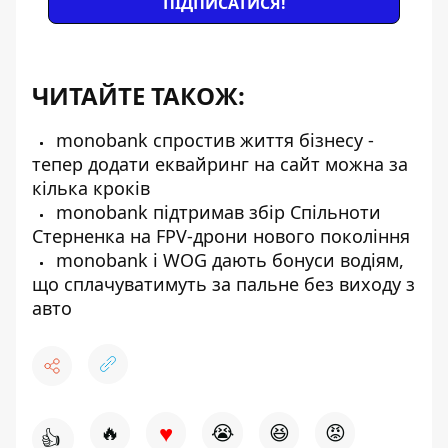
ПІДПИСАТИСЯ!
ЧИТАЙТЕ ТАКОЖ:
monobank спростив життя бізнесу -
тепер додати еквайринг на сайт можна за
кілька кроків
monobank підтримав збір Спільноти
Стерненка на FPV-дрони нового покоління
monobank і WOG дають бонуси водіям,
що сплачуватимуть за пальне без виходу з
авто
♥
🔥
😭
😆
😡
👍