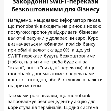
закордонні SWIFT-перекази
безкоштовними для бізнесу
Нагадаємо, нещодавно Інформатор писав,
що monobank виходить на ринок з новою
послугою: пропонує відкривати бізнесам
валютні рахунки у доларах чи євро
. Курс
визначається міжбанком, комісія банку
при обміні валют складе 0%, а ще, усі
SWIFT-перекази будуть безкоштовними
(тобто, платити не треба буде ані за
"вхідні", ані за "вихідні" перекази). А ще,
monobank допомагатиме з переказами
коштів за кордон, або й з купівлею валюти
підприємством.
Також ми розповідали, що monobank
запроваджує безпрецедентну
акцію для
користувачів терміналів
. Щодня система