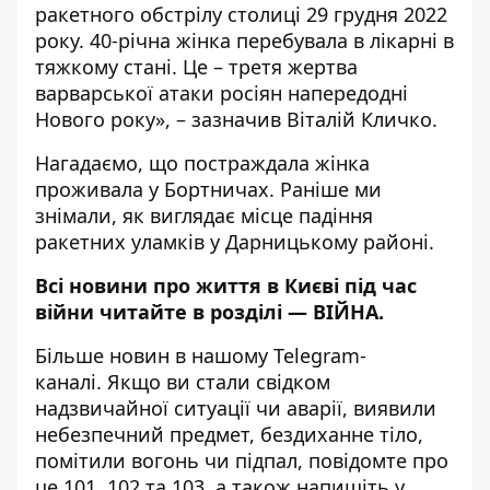
ракетного обстрілу столиці 29 грудня 2022
року. 40-річна жінка перебувала в лікарні в
тяжкому стані. Це – третя жертва
варварської атаки росіян напередодні
Нового року», – зазначив Віталій Кличко.
Нагадаємо, що постраждала жінка
проживала у Бортничах. Раніше ми
знімали,
як виглядає місце падіння
ракетних уламків у Дарницькому районі
.
Всі новини про життя в Києві під час
війни читайте в розділі —
ВІЙНА
.
Більше новин в нашому
Telegram-
каналі
. Якщо ви стали свідком
надзвичайної ситуації чи аварії, виявили
небезпечний предмет, бездиханне тіло,
помітили вогонь чи підпал, повідомте про
це 101, 102 та 103, а також напишіть у