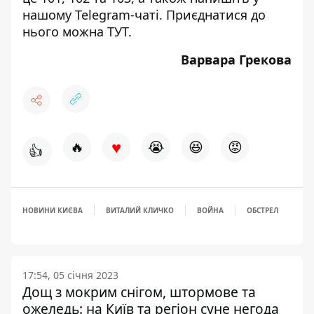
нашому Telegram-чаті. Приєднатися до
нього можна
ТУТ
.
Варвара Грекова
♥
🔥
😭
😆
😡
👍
НОВИНИ КИЄВА
ВИТАЛИЙ КЛИЧКО
ВОЙНА
ОБСТРЕЛ
17:54, 05 січня 2023
Дощ з мокрим снігом, штормове та
ожеледь: на Київ та регіон суне негода