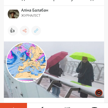
Аліна Балабан
ЖУРНАЛІСТ
👍
У п'ятницю, 6-го січня, в Україні та Києві