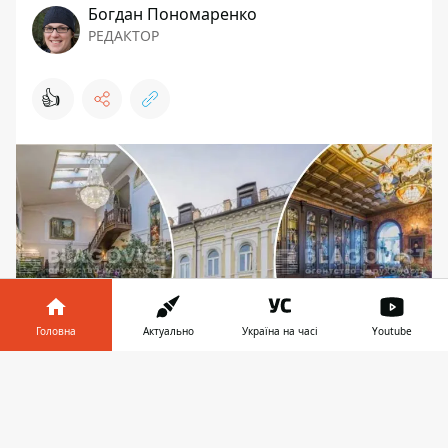
Богдан Пономаренко
РЕДАКТОР
👍
Головна
Актуально
Україна на часі
Youtube
Інформатор у
Завантажити
Один з найдорожчих об'єктів житлової
телефоні
👉
нерухомості Подолу виходить фасадом на
набережну