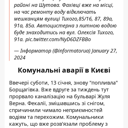
районі на Шутова. Фахівці вже на місці,
на час ремонту воду відключать
мешканцям вулиці Тихого,85/16, 87, 89а,
91а, 85а. Автоцистерна з питною водою
буде знаходитись на вул. Олексія Тихого,
91а.
pic.twitter.com/NyD6DZFBBo
— Інформатор (@informatorua)
January 27,
2024
Комунальні аварії в Києві
Ввечері суботи, 13 січня,
знову "попливла"
Борщагівка
. Вже вдруге за тиждень тут
прорвало каналізацію на бульварі Жуля
Верна. Фекалії, змішавшись зі снігом,
спричинили чимало неприємностей
водіям та перехожим. Комунальники
кажуть, що вже розв'язали проблему з