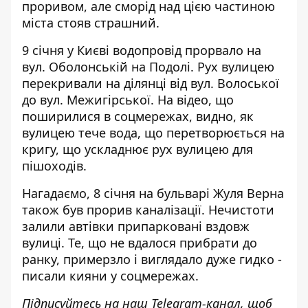
проривом, але сморід над цією частиною
міста стояв страшний.
9 січня у Києві
водопровід прорвало на
вул. Оболонській на Подолі
. Рух вулицею
перекривали на ділянці від вул. Волоської
до вул. Межигірської. На відео, що
поширилися в соцмережах, видно, як
вулицею тече вода, що перетворюється на
кригу, що ускладнює рух вулицею для
пішоходів.
Нагадаємо, 8 січня на бульварі Жуля Верна
також
був прорив каналізації
. Нечистоти
залили автівки припарковані вздовж
вулиці. Те, що не вдалося прибрати до
ранку, примерзло і виглядало дуже гидко -
писали кияни у соцмережах.
Підписуйтесь на наш
Telegram-канал
, щоб