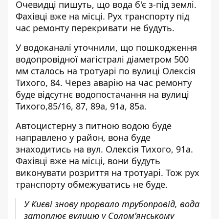
Очевидці пишуть, що вода б'є з-під землі.
Фахівці вже на місці. Рух транспорту під
час ремонту перекривати не будуть.
У водоканалі уточнили, що
пошкодження
водопровідної магістралі
діаметром 500
мм сталось на тротуарі по вулиці Олексія
Тихого, 84. Через аварію на час ремонту
буде відсутнє водопостачання на вулиці
Тихого,85/16, 87, 89а, 91а, 85а.
Автоцистерну з питною водою буде
направлено у район, вона буде
знаходитись на вул. Олексія Тихого, 91а.
Фахівці вже на місці, вони будуть
виконувати розриття на тротуарі. Тож рух
транспорту обмежуватись не буде.
У Києві знову прорвало трубопровід, вода
затоплює вулицю у Соломʼянському