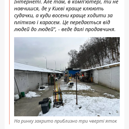
Інтернеті. Але там, в комп'ютері, ти не
навчишся, де у Києві краще клюють
судачки, а куди восени краще ходити за
пліткою і карасем. Це передається від
людей до людей", - веде далі продавчиня.
На ринку закрито приблизно три чверті яток