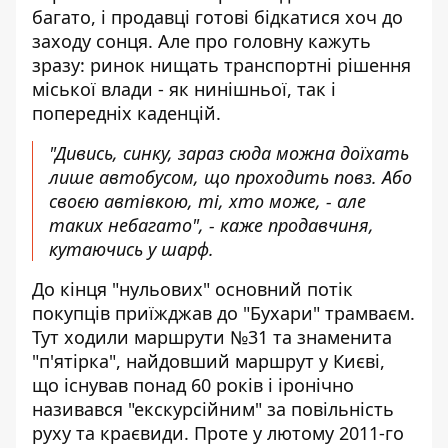
багато, і продавці готові бідкатися хоч до
заходу сонця. Але про головну кажуть
зразу: ринок нищать транспортні рішення
міської влади - як нинішньої, так і
попередніх каденцій.
"Дивись, синку, зараз сюда можна доїхать
лише автобусом, що проходить повз. Або
своєю автівкою, ті, хто може, - але
таких небагато", - каже продавчиня,
кутаючись у шарф.
До кінця "нульових" основний потік
покупців приїжджав до "Бухари" трамваєм.
Тут ходили маршрути №31 та знаменита
"п'ятірка", найдовший маршрут у Києві,
що існував понад 60 років і іронічно
називався "екскурсійним" за повільність
руху та краєвиди. Проте у лютому 2011-го