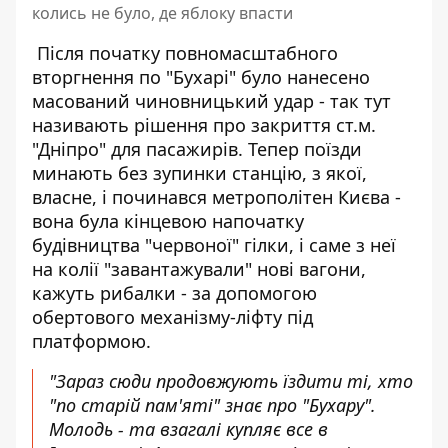
колись не було, де яблоку впасти
Після початку повномасштабного
вторгнення по "Бухарі" було нанесено
масований чиновницький удар - так тут
називають рішення про закриття ст.м.
"Дніпро" для пасажирів. Тепер поїзди
минають без зупинки станцію, з якої,
власне, і починався метрополітен Києва -
вона була кінцевою напочатку
будівництва "червоної" гілки, і саме з неї
на колії "завантажували" нові вагони,
кажуть рибалки - за допомогою
обертового механізму-ліфту під
платформою.
"Зараз сюди продовжують їздити ті, хто
"по старій пам'яті" знає про "Бухару".
Молодь - та взагалі купляє все в