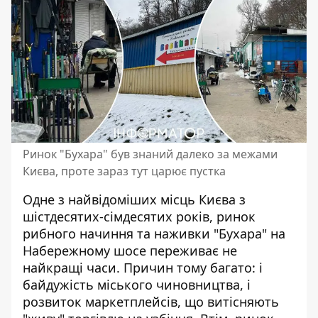
Ринок "Бухара" був знаний далеко за межами
Києва, проте зараз тут царює пустка
Одне з найвідоміших місць Києва з
шістдесятих-сімдесятих років,
ринок
рибного начиння та наживки
"Бухара" на
Набережному шосе переживає не
найкращі часи. Причин тому багато: і
байдужість міського чиновництва, і
розвиток маркетплейсів, що витісняють