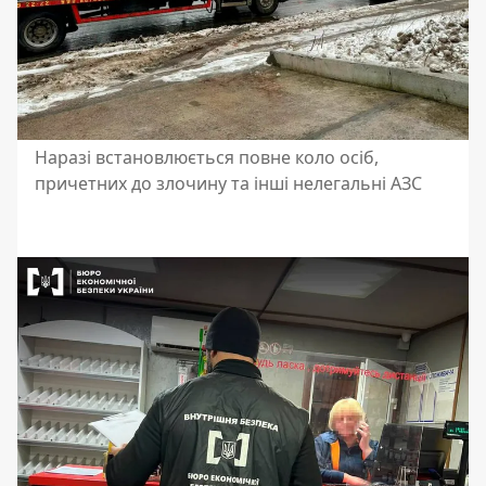
Наразі встановлюється повне коло осіб,
причетних до злочину та інші нелегальні АЗС