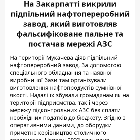
На Закарпатті викрили
підпільний нафтопереробний
завод, який виготовляв
фальсифіковане пальне та
постачав мережі АЗС
На території Мукачева діяв
підпільний
нафтопереробний завод
. За допомогою
спеціального обладнання та наявної
виробничої бази там організували
виготовлення нафтопродуктів сумнівної
якості. Надалі їх збували громадянам як на
території підприємства, так і через
мережу підконтрольних АЗС без сплати
необхідних податків до бюджету. Згідно з
оперативними даними, до оборудки
причетне керівництво столичного
товариства. Навесні 2023 року воно