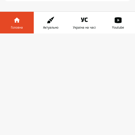
Головна
Актуально
Україна на часі
Youtube
Інформатор у
ЗАПРОПОНУВАТИ НОВИНУ
Завантажити
телефоні
👉
Головна
Про проєкт
Реклама
Про нас