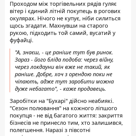
Проходом між торгівельних рядів гуляє
вітер і єдиний літній покупець в рогових
окулярах. Нічого не купує, ніби силиться
щось згадати. Махнувши на старого
рукою, підходить той самий, вусатий у
фуфайці.
"А, знаєш, - це раніше тут був ринок.
Зараз - його бліда подоба: через війну,
через локдауни він вже не такий, як
раніше. Добре, хоч з орендою поки не
чіпають, адже тут заробити можна
дуже небагато", - каже продавець.
Заробітки на "Бухарі" дійсно неабиякі.
"Сезон полювання" на кожного ліпшого
покупця - не від багатого життя: закриття
бізнесів не принесло тим, хто залишився,
полегшення. Наразі з півсотні