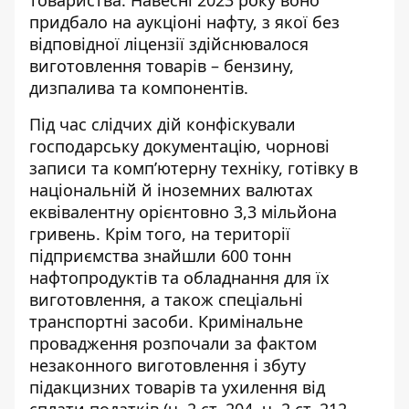
придбало на аукціоні нафту
, з якої без
відповідної ліцензії здійснювалося
виготовлення товарів – бензину,
дизпалива та компонентів.
Під час слідчих дій конфіскували
господарську документацію, чорнові
записи та комп’ютерну техніку, готівку в
національній й іноземних валютах
еквівалентну орієнтовно 3,3 мільйона
гривень. Крім того, на території
підприємства
знайшли 600 тонн
нафтопродуктів
та обладнання для їх
виготовлення, а також спеціальні
транспортні засоби. Кримінальне
провадження розпочали за фактом
незаконного виготовлення і збуту
підакцизних товарів та ухилення від
сплати податків (ч. 2 ст. 204, ч. 2 ст. 212