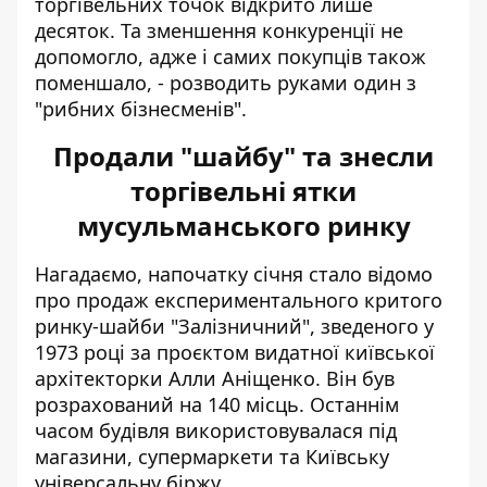
торгівельних точок відкрито лише
десяток. Та зменшення конкуренції не
допомогло, адже і самих покупців також
поменшало, - розводить руками один з
"рибних бізнесменів".
Продали "шайбу" та знесли
торгівельні ятки
мусульманського ринку
Нагадаємо, напочатку січня стало відомо
про
продаж експериментального критого
ринку-шайби
"Залізничний", зведеного у
1973 році за проєктом видатної київської
архітекторки Алли Аніщенко. Він був
розрахований на 140 місць. Останнім
часом будівля використовувалася під
магазини, супермаркети та Київську
універсальну біржу.