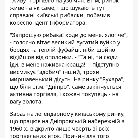
"живу" торгівлю на узбіччя. Втім, ринок
живе - а як саме, і що шукають тут
справжні київські рибалки, побачив
кореспондент Інформатора.
"Запрошую рибака! ходи до мене, хлопче",
- голосно вітає великий вусатий вуйко у
берцях та теплій фуфайці, ніби щойно
відійшов від ополонки. - "Та ні, ти сюди
іди, в мене наживка краща!" - підступно
висмикує "здобич" інший, трохи
миршавенький дідусь. На ринку "Бухара",
що біля ст.м. "Дніпро", саме закінчується
активна торгівля, і кожен покупець - на
вагу золота.
Зараз на легендарному київському ринку,
що працює на Дніпровській набережній з
1960-х, відкрито лише чверть зі всіх
торгівельних яток. Причин для того