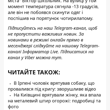
міста" Віктор Школьник. На вулиці у той
момент температура сягнула -13 градусів,
але він не побоявся скинути одяг і
поспішив на порятунок чотирилапому
.
Підписуйтесь на наш
Telegram-канал
, щоб
не пропустити важливих новин. За
новинами в режимі онлайн прямо в
месенджері слідкуйте на нашому Telegram-
каналі
Інформатор Live
. Підписатися на
канал у Viber можна
тут
.
ЧИТАЙТЕ ТАКОЖ:
В Ірпені чоловік врятував собаку, що
провалився під кригу: зворушливе відео
На Київщині врятували жінку, яка впала
на металевий штир огорожі: подробиці та
фото