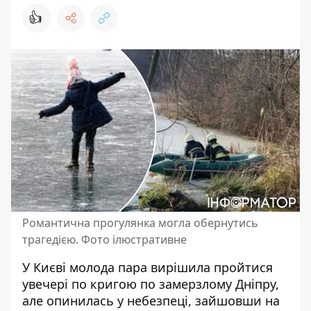
👍
Романтична прогулянка могла обернутись
трагедією. Фото ілюстративне
У Києві молода пара вирішила пройтися
увечері по кригою по замерзлому Дніпру,
але опинилась у небезпеці,
зайшовши на