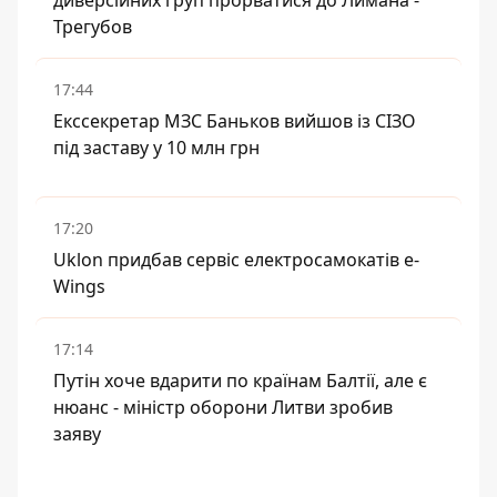
диверсійних груп прорватися до Лимана -
Трегубов
17:44
Екссекретар МЗС Баньков вийшов із СІЗО
під заставу у 10 млн грн
17:20
Uklon придбав сервіс електросамокатів e-
Wings
17:14
Путін хоче вдарити по країнам Балтії, але є
нюанс - міністр оборони Литви зробив
заяву