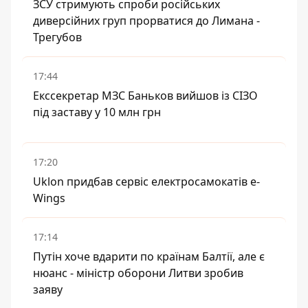
ЗСУ стримують спроби російських
диверсійних груп прорватися до Лимана -
Трегубов
17:44
Екссекретар МЗС Баньков вийшов із СІЗО
під заставу у 10 млн грн
17:20
Uklon придбав сервіс електросамокатів e-
Wings
17:14
Путін хоче вдарити по країнам Балтії, але є
нюанс - міністр оборони Литви зробив
заяву