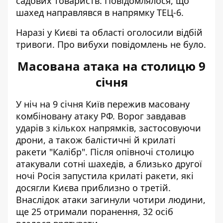
садових товариств. Повідомлялося, що
шахед
направлявся
в напрямку ТЕЦ-6.
Наразі у Києві та області оголосили відбій
тривоги. Про вибухи повідомлень не було.
Масована атака на столицю 9
січня
У ніч на 9 січня Київ пережив
масовану
комбіновану атаку РФ
. Ворог завдавав
ударів з кількох напрямків, застосовуючи
дрони, а також балістичні й крилаті
ракети "Калібр". Після опівночі столицю
атакували сотні шахедів, а близько другої
ночі Росія запустила крилаті ракети, які
досягли Києва приблизно о третій.
Внаслідок атаки загинули чотири людини,
ще 25 отримали поранення, 32 осіб