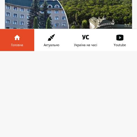
Головна
Актуально
Україна на часі
Youtube
Інформатор у
Завантажити
телефоні
👉
Клінічна лікарня Феофанія відтепер повноцінно
працюватиме на широкий загал - треба лише
мати електронне направлення від лікаря
Київська клінічна лікарня "Феофанія", що
перебуває у віданні Державного
управління справами і ще донедавна
обслуговувала лише досить обмежене
коло пацієнтів, тепер надаватиме
безоплатну спеціалізовану медичну