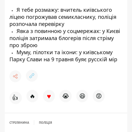
Я тебе розмажу: вчитель київського
ліцею погрожував семикласнику, поліція
розпочала перевірку
Явка з повинною у соцмережах: у Києві
поліція затримала блогерів після стріму
про зброю
Муму, пілотки та ікони: у київському
Парку Слави на 9 травня буяє русскій мір
♥
🔥
😭
😆
😡
👍
СТРІЛЯНИНА
ПОЛІЦІЯ