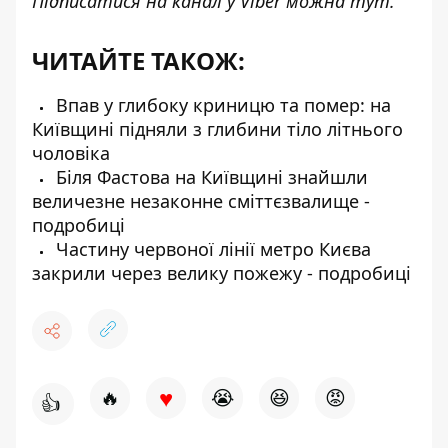
Підписатися на канал у Viber можна
тут
.
ЧИТАЙТЕ ТАКОЖ:
Впав у глибоку криницю та помер: на
Київщині підняли з глибини тіло літнього
чоловіка
Біля Фастова на Київщині знайшли
величезне незаконне сміттєзвалище -
подробиці
Частину червоної лінії метро Києва
закрили через велику пожежу - подробиці
♥
🔥
😭
😆
😡
👍