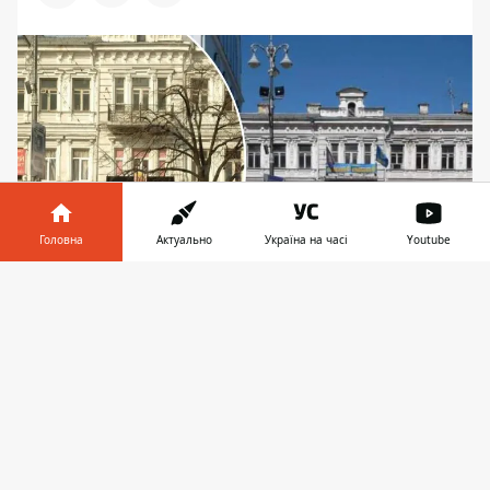
Головна
Актуально
Україна на часі
Youtube
Інформатор у
Завантажити
Будинок Верле на Хрещатику, 48 до та після
телефоні
👉
"паркувальної реформи": відчуйте різницю
Розвантажити Хрещатик та прибрати
автівки, запарковані на тротуарах та
пішохідних зонах головної вулиці
української столиці допоміг мер іншого
великого міста, що переживало схожі