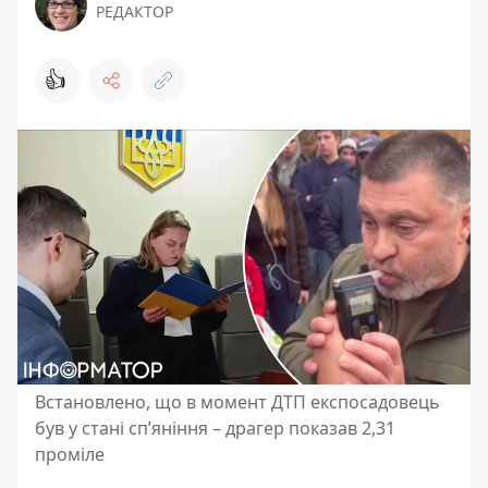
РЕДАКТОР
👍
Встановлено, що в момент ДТП експосадовець
був у стані спʼяніння – драгер показав 2,31
проміле