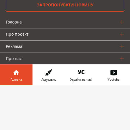
ЗАПРОПОНУВАТИ НОВИНУ
Головна
Про проєкт
Реклама
Про нас
Головна
Актуально
Україна на часі
Youtube
Інформатор у
Завантажити
телефоні
👉
Інформатор проекти
Інформатор-Україна
Geek
Гроші
Авто
© 2016-2026 Informator