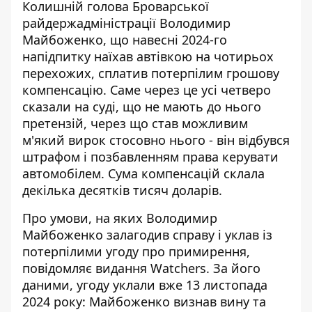
Колишній голова Броварської
райдержадміністрації Володимир
Майбоженко, що навесні 2024-го
напідпитку наїхав автівкою на чотирьох
перехожих, сплатив потерпілим грошову
компенсацію. Саме через це усі четверо
сказали на суді, що
не мають до нього
претензій
, через що став можливим
м'який вирок стосовно нього - він відбувся
штрафом і позбавленням права керувати
автомобілем. Сума компенсацій склала
декілька десятків тисяч доларів.
Про умови, на яких Володимир
Майбоженко залагодив справу і уклав із
потерпілими угоду про примирення,
повідомляє видання Watchers
. За його
даними, угоду уклали вже 13 листопада
2024 року: Майбоженко визнав вину та