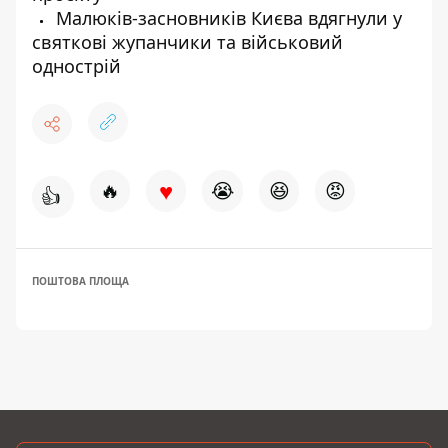
Малюків-засновників Києва вдягнули у
святкові жупанчики та військовий
однострій
♥
🔥
😭
😆
😡
👍
ПОШТОВА ПЛОЩА