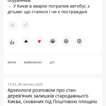
обуренням
У Києві в аварію потрапив автобус з
дітьми: що сталося і чи є постраждалі
♥
🔥
😭
😆
😡
👍
ВИРОК
МАЙБОЖЕНКО
ДТП
15:53, 06 лютого 2025
Археологи розповіли про стан
дерев'яних залишків стародавнього
Києва, схованих під Поштовою площею