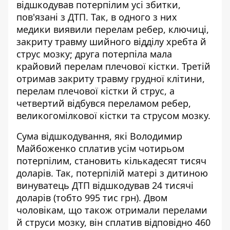
відшкодував потерпілим усі збитки,
пов'язані з ДТП. Так, в одного з них
медики виявили перелам ребер, ключиці,
закриту травму шийного відділу хребта й
струс мозку; друга потерпіла мала
крайовий перелам плечової кістки. Третій
отримав закриту травму грудної клітини,
перелам плечової кістки й струс, а
четвертий відбувся переламом ребер,
великогомілкової кістки та струсом мозку.
Сума відшкодування, які Володимир
Майбоженко сплатив усім чотирьом
потерпілим, становить кількадесят тисяч
доларів. Так, потерпілій матері з дитиною
винуватець ДТП відшкодував 24 тисячі
доларів (тобто 995 тис грн). Двом
чоловікам, що також отримали перелами
й струси мозку, він сплатив відповідно 460