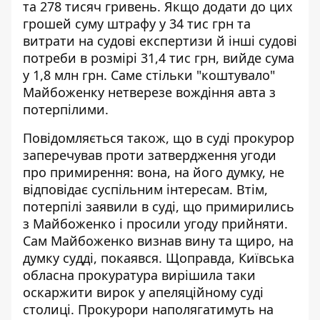
та 278 тисяч гривень. Якщо додати до цих
грошей суму штрафу у 34 тис грн та
витрати на судові експертизи й інші судові
потреби в розмірі 31,4 тис грн, вийде сума
у 1,8 млн грн. Саме стільки "коштувало"
Майбоженку нетверезе вождіння авта з
потерпілими.
Повідомляється також, що в суді прокурор
заперечував проти затвердження угоди
про примирення: вона, на його думку, не
відповідає суспільним інтересам. Втім,
потерпілі заявили в суді, що примирились
з Майбоженко і просили угоду прийняти.
Сам Майбоженко визнав вину та щиро, на
думку судді, покаявся. Щоправда, Київська
обласна прокуратура вирішила таки
оскаржити вирок у апеляційному суді
столиці. Прокурори наполягатимуть на