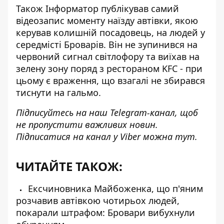
Також Інформатор публікував
самий
відеозапис моменту наїзду автівки
, якою
керував колишній посадовець, на людей у
середмісті Броварів. Він не зупинився на
червоний сигнал світлофору та виїхав на
зелену зону поряд з рестораном KFC - при
цьому є враження, що взагалі не збирався
тиснути на гальмо.
Підписуйтесь на наш
Telegram-канал
, щоб
не пропустити важливих новин.
Підписатися на канал у Viber можна
тут
.
ЧИТАЙТЕ ТАКОЖ:
Ексчиновника Майбоженка, що п'яним
розчавив автівкою чотирьох людей,
покарали штрафом: Бровари вибухнули