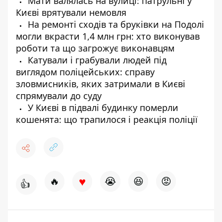
Мати валялась на вулиці: патрульні у
Києві врятували немовля
На ремонті сходів та бруківки на Подолі
могли вкрасти 1,4 млн грн: хто виконував
роботи та що загрожує виконавцям
Катували і грабували людей під
виглядом поліцейських: справу
зловмисників, яких затримали в Києві
спрямували до суду
У Києві в підвалі будинку померли
кошенята: що трапилося і реакція поліції
♥
🔥
😭
😆
😡
👍