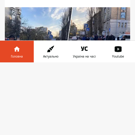
Головна
Актуально
Україна на часі
Youtube
Інформатор у
Завантажити
телефоні
👉
Мешканці проблемного будинку крокували
переходом, щоб на їхню проблему звернули
увагу
Кияни перекрили дорогу в центрі столиці,
щоб звернути увагу на відсутність світла у
своєму будинку.
Електроенергію
відключили за адресою
вул.