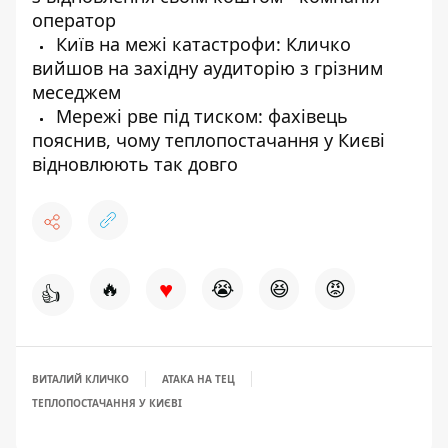
оператор
Київ на межі катастрофи: Кличко
вийшов на західну аудиторію з грізним
меседжем
Мережі рве під тиском: фахівець
пояснив, чому теплопостачання у Києві
відновлюють так довго
♥
🔥
😭
😆
😡
👍
ВИТАЛИЙ КЛИЧКО
АТАКА НА ТЕЦ
ТЕПЛОПОСТАЧАННЯ У КИЄВІ