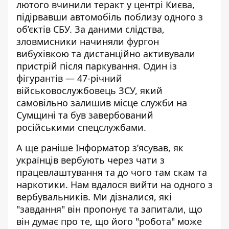
лютого вчинили теракт у центрі Києва,
підірвавши автомобіль поблизу одного з
об’єктів СБУ. За даними слідства,
зловмисники начиняли фургон
вибухівкою та дистанційно активували
пристрій після паркування. Один із
фігурантів — 47-річний
військовослужбовець ЗСУ, який
самовільно залишив місце служби на
Сумщині та був завербований
російськими спецслужбами.
А ще раніше Інформатор
з’ясував, як
українців вербують
через чати з
працевлаштування та до чого там скам та
наркотики. Нам вдалося вийти на одного з
вербувальників. Ми дізналися, які
"завдання" він пропонує та запитали, що
він думає про те, що його "робота" може