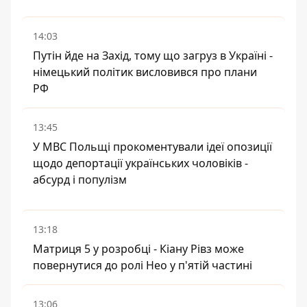
14:03
Путін йде на Захід, тому що загруз в Україні -
німецький політик висловився про плани
РФ
13:45
У МВС Польщі прокоментували ідеї опозиції
щодо депортації українських чоловіків -
абсурд і популізм
13:18
Матриця 5 у розробці - Кіану Рівз може
повернутися до ролі Нео у п'ятій частині
13:06