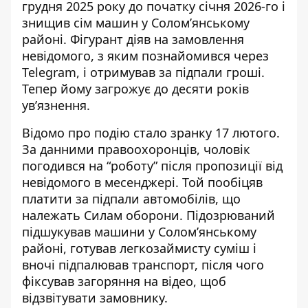
грудня 2025 року до початку січня 2026-го і
знищив сім машин
у Солом’янському
районі. Фігурант діяв на замовлення
невідомого, з яким познайомився через
Telegram, і отримував за підпали гроші.
Тепер йому загрожує до десяти років
ув’язнення.
Відомо про подію стало зранку 17 лютого.
За
данними правоохоронців
, чоловік
погодився на “роботу” після пропозиції від
невідомого в месенджері. Той пообіцяв
платити за підпали автомобілів, що
належать Силам оборони. Підозрюваний
підшукував машини у Солом’янському
районі, готував легкозаймисту суміш і
вночі підпалював транспорт, після чого
фіксував загоряння на відео, щоб
відзвітувати замовнику.