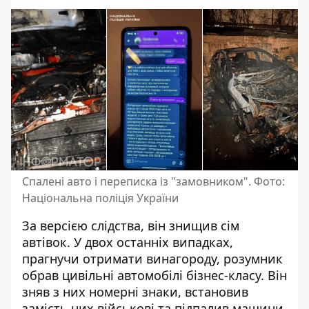
Спалені авто і переписка із "замовником". Фото:
Національна поліція України
За версією слідства, він знищив сім
автівок. У двох останніх випадках,
прагнучи отримати винагороду, розумник
обрав цивільні автомобілі бізнес-класу. Він
зняв з них номерні знаки, встановив
замість них військові та підпалив машини,