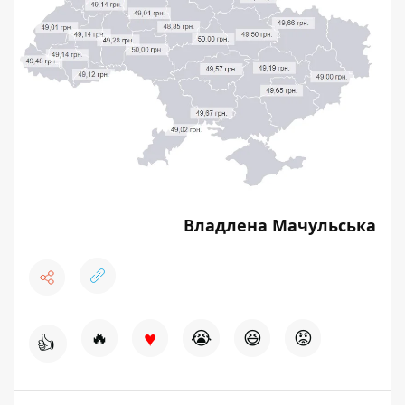
Владлена Мачульська
♥
🔥
😭
😆
😡
👍