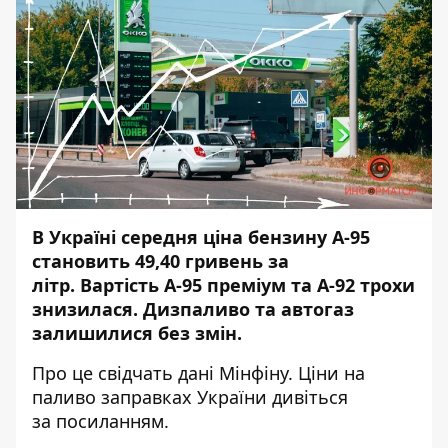
В Україні середня ціна бензину А-95
становить 49,40 гривень за
літр.
Вартість А-95 преміум
та А-92 трохи
знизилася. Дизпаливо та автогаз
залишилися без змін.
Про це свідчать
дані
Мінфіну. Ціни на
паливо заправках України дивіться
за
посиланням
.