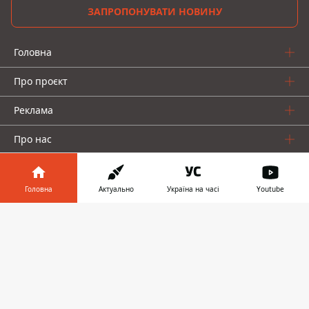
ЗАПРОПОНУВАТИ НОВИНУ
Головна
Про проєкт
Реклама
Про нас
Головна
Актуально
Україна на часі
Youtube
Інформатор у
Завантажити
телефоні
👉
Інформатор проекти
Інформатор-Україна
Geek
Гроші
Авто
© 2016-2026 Informator