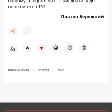
нашому Telegram-чаті. Приєднатися до
нього можна
ТУТ
.
Платон Бережний
♥
🔥
😭
😆
😡
👍
НОВИНИ КИЄВА
ПОЖЕЖА
ГСЧС