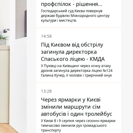
профспілок - рішення
Господарського суду
Господарський суд Києва повернув
державі будівлю Міжнародного центру
культури і мистецтв.
14:58
Під Києвом від обстрілу
загинула директорка
Спаського ліцею - КМДА
У Пухівці на Київщині через нічну атаку
дронів загинула директорка ліцею №124
Галина Кучер, її чоловік і трирічний онук
13:28
Через ярмарки у Києві
змінили маршрути сім
автобусів і один тролейбус
У Києві 8 і 9 серпня через сезонні ярмарки
тимчасово змінили рух громадського
транспорту