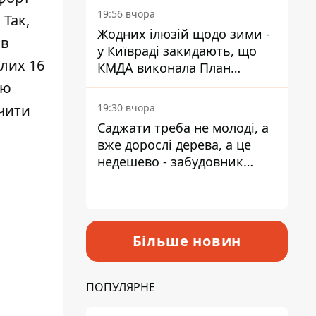
19:56 вчора
. Так,
Жодних ілюзій щодо зими -
 в
у Київраді закидають, що
ілих 16
КМДА виконала План
стійкості на 20%
ію
19:30 вчора
чити
Саджати треба не молоді, а
вже дорослі дерева, а це
недешево - забудовник
Ніконов
Більше новин
ПОПУЛЯРНЕ