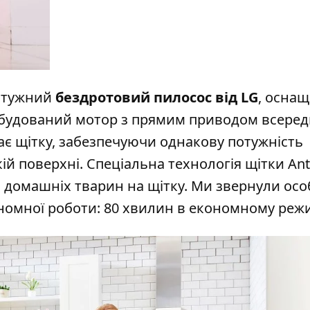
потужний
бездротовий пилосос від LG
, осна
будований мотор з прямим приводом всеред
тає щітку, забезпечуючи однакову потужність
ій поверхні. Спеціальна технологія щітки Anti
ті домашніх тварин на щітку. Ми звернули ос
тономної роботи: 80 хвилин в економному режи