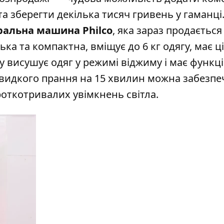
та зберегти декілька тисяч гривень у гаман
ці
ральна машина Philco
,
яка зараз продається
а та компактна, вміщує до 6 кг одягу, має ц
 висушує одяг у режимі віджиму і має функц
швидкого прання на 15 хвилин можна забезпе
роткотривалих увімкнень світла.