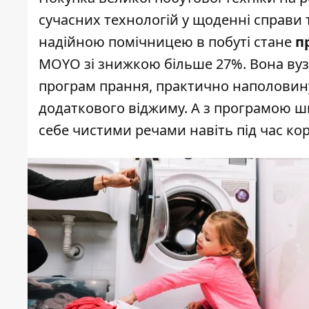
сучасних технологій у щоденні справи 
надійною помічницею в побуті стане
п
MOYO зі знижкою більше 27%. Вона вузьк
програм прання, практично наполовину
додаткового віджиму. А з програмою 
себе чистими речами навіть під час ко