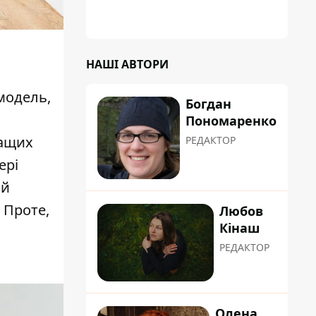
НАШІ АВТОРИ
модель,
Богдан
Пономаренко
ращих
РЕДАКТОР
ері
ий
 Проте,
Любов
Кінаш
РЕДАКТОР
Олена