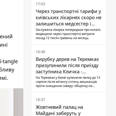
17:03
Через транспортні тарифи у
київських лікарнях скоро не
залишиться медсестер і
санітарок - професор
Заслужена лікарка попереджає про колапс
медицини через транспортні витрати
Голубовська
щений
понад 12 тисяч гривень на місяць.
ині
16:48
Вирубку дерев на Теремках
-tangle
призупинили після приїзду
обливу
заступника Кличка -
мі.
почався діалог
На Теремках у Києві зупинили пилку до 12
серпня після мітингу сотень мешканців
проти знищення скверу: обіцянку не
поновлювати роботи дав особисто
заступник Кличка, Петро Пантелеєв, що
прибув налагодити комунікацію
16:37
Жовтневий палац на
Майдані заберуть у