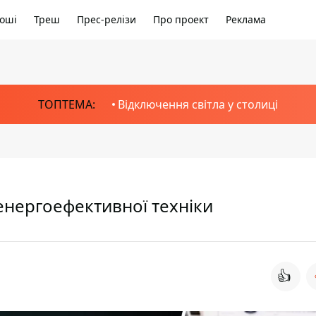
оші
Треш
Прес-релізи
Про проект
Реклама
ТОПТЕМА:
Відключення світла у столиці
 енергоефективної техніки
👍