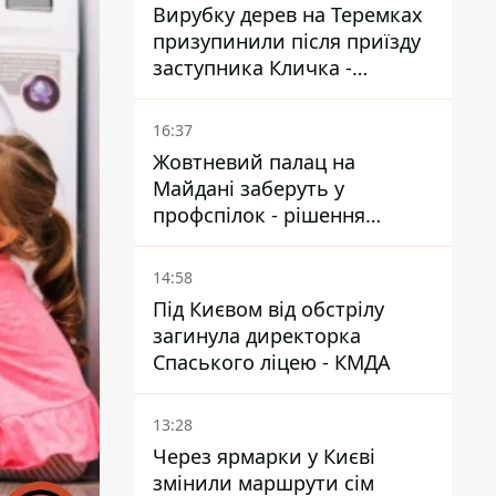
Вирубку дерев на Теремках
призупинили після приїзду
заступника Кличка -
почався діалог
16:37
Жовтневий палац на
Майдані заберуть у
профспілок - рішення
Господарського суду
14:58
Під Києвом від обстрілу
загинула директорка
Спаського ліцею - КМДА
13:28
Через ярмарки у Києві
змінили маршрути сім