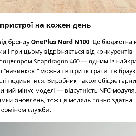
 пристрої на кожен день
від бренду
OnePlus Nord N100
. Це бюджетна 
ки і при цьому відрізняється від конкурентів
процесором Snapdragon 460 — одним із найк
ою “начинкою” можна і в ігри пограти, і в брауз
ості подивитися. Виробник також обіцяє гарн
диний мінус моделі — відсутність NFC-модуля.
имки оновлень, тож ця модель точно здатна
терміном служби.