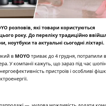
YO розповів, які товари користуються
цього року. До переліку традиційно ввійш
, ноутбуки та актуальні сьогодні ліхтарі
 який в
MOYO
триває до 4 грудня, потрапили в
ра. У компанії кажуть, що зараз під час шопі
нергоефективність пристроїв і особливі фішки
ктроенергії.
 розпродажі — чудова можливість додати ком