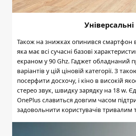
Універсальні
Також на знижках опинився смартфон 
яка має всі сучасні базові характеристи
екраном у 90 Ghz. Гаджет обладнаний 
варіантів у цій ціновій категорії. З так
посерфити досхочу, і кіно в високій як
стерео звук, швидку зарядку на 18 w. Є
OnePlus славиться довгим часом підтр
задовольнити користувачів тривалим 