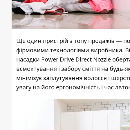
Ще один пристрій з топу продажів — 
фірмовими технологіями виробника. В
насадки Power Drive Direct Nozzle обер
всмоктування і забору сміття на будь-як
мінімізує заплутування волосся і шерс
увагу на його ергономічність і час ав