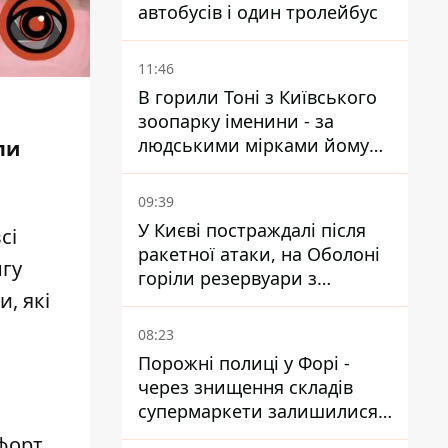
автобусів і один тролейбус
11:46
В горили Тоні з Київського
зоопарку іменини - за
людськими мірками йому
ли
вже понад 90 років
.
09:39
У Києві постраждалі після
сі
ракетної атаки, на Оболоні
нгу
горіли резервуари з
, які
паливом
08:23
Порожні полиці у Форі -
через знищення складів
супермаркети залишилися
без асортименту
форт