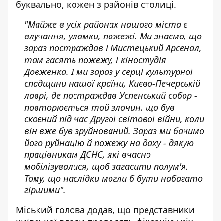
буквально, кожен з районів столиці.
"Майже в усіх районах нашого міста є
влучання, уламки, пожежі. Ми знаємо, що
зараз постраждав і Мистецький Арсенал,
там гасять пожежу, і кіностудія
Довженка. І ми зараз у серці культурної
спадщини нашої країни, Києво-Печерській
лаврі, де постраждав Успенський собор -
повторюється той злочин, що був
скоєний під час Другої світової війни, коли
він вже був зруйнований. Зараз ми бачимо
його руйнацію й пожежу на даху - дякую
працівникам ДСНС, які вчасно
мобілізувалися, щоб загасити полум'я.
Тому, що наслідки могли б бути набагато
гіршими".
Міський голова додав, що представники