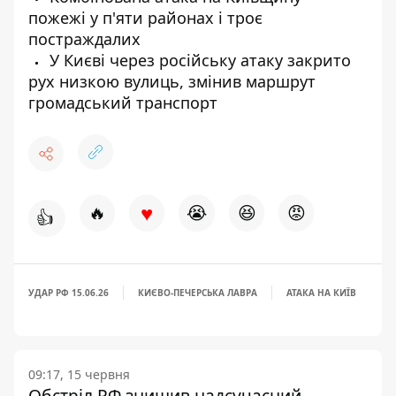
пожежі у п'яти районах і троє
постраждалих
У Києві через російську атаку закрито
рух низкою вулиць, змінив маршрут
громадський транспорт
♥
🔥
😭
😆
😡
👍
УДАР РФ 15.06.26
КИЄВО-ПЕЧЕРСЬКА ЛАВРА
АТАКА НА КИЇВ
09:17, 15 червня
Обстріл РФ знищив надсучасний