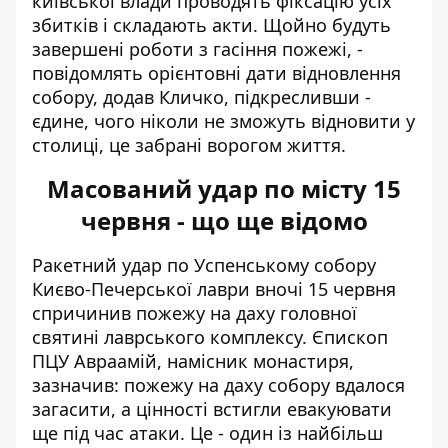
київської влади проводять фіксацію усіх
збитків і складають акти. Щойно будуть
завершені роботи з гасіння пожежі, -
повідомлять орієнтовні дати відновлення
собору, додав Кличко, підкресливши -
єдине, чого ніколи не зможуть відновити у
столиці, це забрані ворогом життя.
Масований удар по місту 15
червня - що ще відомо
Ракетний удар по Успенському собору
Києво-Печерської лаври вночі 15 червня
спричинив пожежу на даху головної
святині лаврського комплексу. Єпископ
ПЦУ Авраамій, намісник монастиря,
зазначив:
пожежу на даху собору вдалося
загасити
, а цінності встигли евакуювати
ще під час атаки. Це - один із найбільш