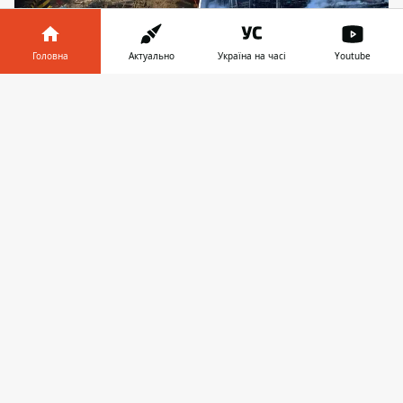
Головна
Актуально
Україна на часі
Youtube
Інформатор у
Завантажити
Обстріл знищив найбільший термінал "Нової
телефоні
👉
пошти" у Києві
Росія знищила найбільший і
найсучасніший поштовий сортувальний
центр країни під час масованої ракетної
атаки на Київ у ніч на 15 червня.
Масований удар по столиці
зачепив
дев'ять районів і призвів до масштабних
руйнувань цивільної інфраструктури.
Серед знищених об'єктів - Київський
інноваційний термінал "Нової пошти", у
який компанія вклала роки роботи і
мільйони євро. Усі співробітники центру