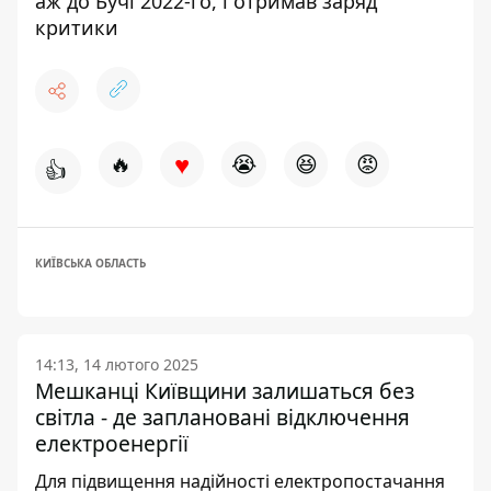
аж до Бучі 2022-го, і отримав заряд
критики
♥
🔥
😭
😆
😡
👍
КИЇВСЬКА ОБЛАСТЬ
14:13, 14 лютого 2025
Мешканці Київщини залишаться без
світла - де заплановані відключення
електроенергії
Для підвищення надійності електропостачання