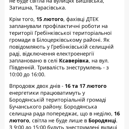
не буде світла на вулицях Бишівська,
Затишна, Тарасівська.
Крім того,
15 лютого
, фахівці ДТЕК
запланували профілактичні роботи на
території Гребінківської територіальної
громади в Білоцерківському районі. Як
повідомляють у
Гребінківській селищній
раді
, відключення електроенергії
заплановано в селі
Ксаверівка
, на вул.
Південній. Тривалість знеструмлень - з
10:00 до 16:00.
Впродовж двох днів -
16 та 17 лютого
енергетики працюватимуть у
Бородянській територіальній громаді
Бучанського району.
Бородянська
селищна рада
попереджає, що в неділю,
16
лютого
, світла не буде лише в
Бородянці
.
З 9:00 до 15:00 будуть знеструмлені вулиці