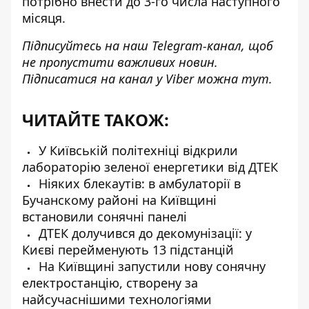
потрібно внести до 3-го числа наступного
місяця.
Підписуйтесь на наш
Telegram-канал
, щоб
не пропустити важливих новин.
Підписатися на канал у Viber можна
тут
.
ЧИТАЙТЕ ТАКОЖ:
У Київській політехніці відкрили
лабораторію зеленої енергетики від ДТЕК
Ніяких блекаутів: в амбулаторії в
Бучанскому районі на Київщині
встановили сонячні панелі
ДТЕК долучився до декомунізації: у
Києві перейменують 13 підстанцій
На Київщині запустили нову сонячну
електростанцію, створену за
найсучаснішими технологіями