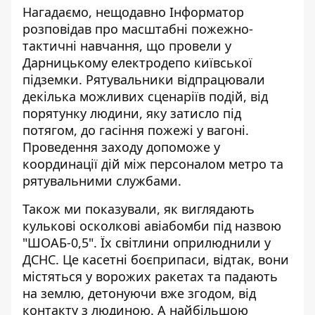
Нагадаємо, нещодавно Інформатор
розповідав про
масштабні пожежно-
тактичні навчання
, що провели у
Дарницькому електродепо київської
підземки. Рятувальники відпрацювали
декілька можливих сценаріїв подій, від
порятунку людини, яку затисло під
потягом, до гасіння пожежі у вагоні.
Проведення заходу допоможе у
координації дій між персоналом метро та
рятувальними службами.
Також ми показували,
як виглядають
кулькові осколкові авіабомби
під назвою
"ШОАБ-0,5". Їх світлини оприлюднили у
ДСНС. Це касетні боєприпаси, відтак, вони
містяться у ворожих ракетах та падають
на землю, детонуючи вже згодом, від
контакту з людиною. А найбільшою