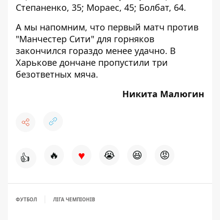
Степаненко, 35; Мораес, 45; Болбат, 64.
А мы напомним, что первый матч против
"Манчестер Сити" для горняков
закончился гораздо менее удачно. В
Харькове дончане
пропустили три
безответных мяча
.
Никита Малюгин
♥
🔥
😭
😆
😡
👍
ФУТБОЛ
ЛІГА ЧЕМПІОНІВ