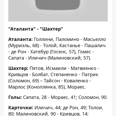
"Аталанта" - "Шахтер"
Аталанта:
Голлини, Паломино - Масьелло
(Муриэль, 68) - Толой, Кастанье - Пашалич
- де Рон - Хатебур (Госенс, 57), Гомес -
Сапата - Иличич (Малиновский, 57).
Шахтер:
Пятов, Исмаили - Матвиенко -
Кривцов - Болбат, Степаненко - Патрик
(Соломон, 69) – Тайсон - Коваленко -
Марлос (Коноплянка, 85), Мораес.
Голы:
Сапата, 28 - Мораес, 41; Соломон, 90.
Карточки:
Иличич, 44; де Рон, 49; Толои,
80; Малиновский, 90 - Кривцов, 14;