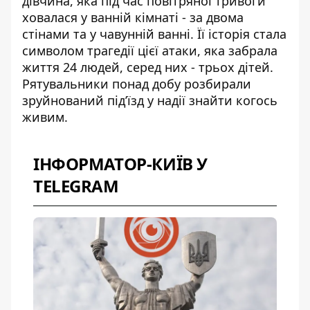
дівчина, яка під час повітряної тривоги
ховалася у ванній кімнаті - за двома
стінами та у чавунній ванні. Її історія стала
символом трагедії цієї атаки, яка забрала
життя 24 людей, серед них - трьох дітей.
Рятувальники понад добу розбирали
зруйнований під’їзд у надії знайти когось
живим.
ІНФОРМАТОР-КИЇВ У
TELEGRAM