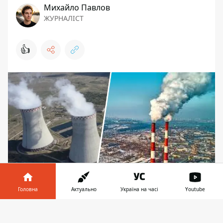
Михайло Павлов
ЖУРНАЛІСТ
👍
Головна
Актуально
Україна на часі
Youtube
Київрада просить держбюджет підтримати
енергозахист столиці
Інформатор у
Завантажити
телефоні
👉