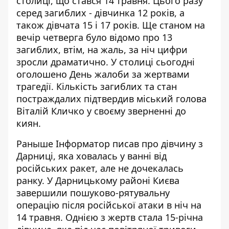
столиці, що стався 14 травня. Цього разу
серед загиблих - дівчинка 12 років, а
також дівчата 15 і 17 років. Ще станом на
вечір четверга
було відомо про 13
загиблих
, втім, на жаль, за ніч цифри
зросли драматично. У столиці сьогодні
оголошено День жалоби за жертвами
трагедії. Кількість загиблих та стан
постраждалих підтвердив міський голова
Віталій Кличко у своєму зверненні до
киян.
Раныше Інформатор писав про дівчину з
Дарниці, яка
ховалась у ванні від
російських ракет,
але не дочекалась
ранку.
У Дарницькому районі Києва
завершили пошуково-рятувальну
операцію після російської атаки в ніч на
14 травня. Однією з жертв стала 15-річна