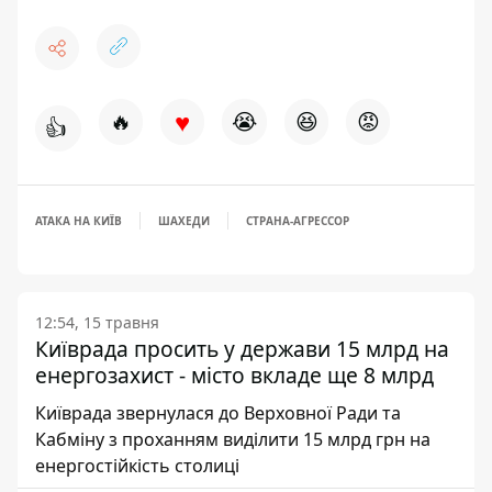
♥
🔥
😭
😆
😡
👍
АТАКА НА КИЇВ
ШАХЕДИ
СТРАНА-АГРЕССОР
12:54, 15 травня
Київрада просить у держави 15 млрд на
енергозахист - місто вкладе ще 8 млрд
Київрада звернулася до Верховної Ради та
Кабміну з проханням виділити 15 млрд грн на
енергостійкість столиці