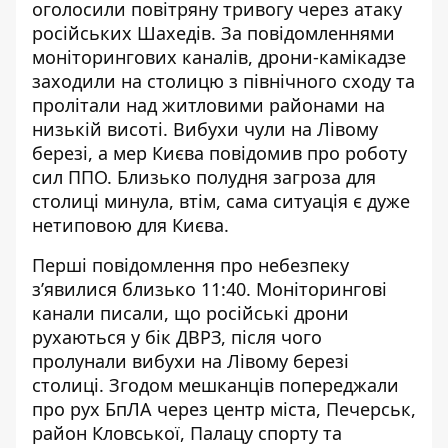
оголосили повітряну тривогу через атаку
російських Шахедів. За повідомленнями
моніторингових каналів,
дрони-камікадзе
заходили на столицю з північного сходу
та
пролітали над житловими районами на
низькій висоті. Вибухи чули на Лівому
березі, а мер Києва повідомив про роботу
сил ППО. Близько полудня загроза для
столиці минула, втім, сама ситуація є дуже
нетиповою для Києва.
Перші повідомлення про небезпеку
з’явилися близько 11:40. Моніторингові
канали писали, що російські дрони
рухаються у бік ДВРЗ, після чого
пролунали вибухи на Лівому березі
столиці. Згодом мешканців попереджали
про рух БпЛА через центр міста, Печерськ,
район Кловської, Палацу спорту та