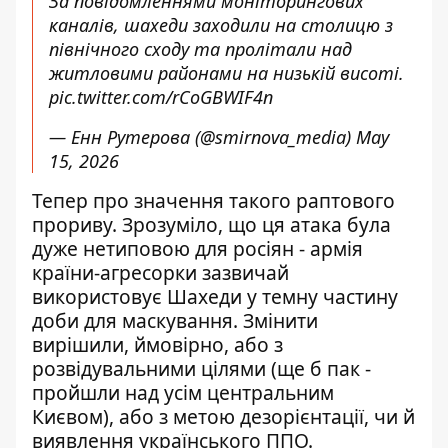
За повідомленнями моніторингових
каналів, шахеди заходили на столицю з
північного сходу та пролітали над
житловими районами на низькій висоті.
pic.twitter.com/rCoGBWIF4n
— Енн Рутерова (@smirnova_media)
May
15, 2026
Тепер про значення такого раптового
прориву. Зрозуміло, що ця атака була
дуже нетиповою для росіян - армія
країни-агресорки зазвичай
використовує Шахеди у темну частину
доби для маскування. Змінити
вирішили, ймовірно, або з
розвідувальними цілями (ще б пак -
пройшли над усім центральним
Києвом), або з метою дезорієнтації, чи й
виявлення українського ППО.