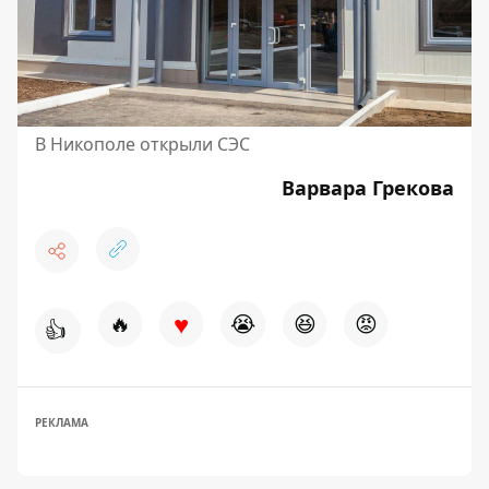
В Никополе открыли СЭС
Варвара Грекова
♥
🔥
😭
😆
😡
👍
РЕКЛАМА