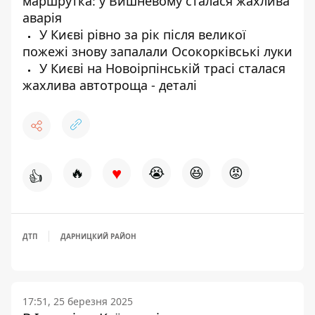
маршрутка: у Вишневому сталася жахлива
аварія
У Києві рівно за рік після великої
пожежі знову запалали Осокорківські луки
У Києві на Новоірпінській трасі сталася
жахлива автотроща - деталі
♥
🔥
😭
😆
😡
👍
ДТП
ДАРНИЦКИЙ РАЙОН
17:51, 25 березня 2025