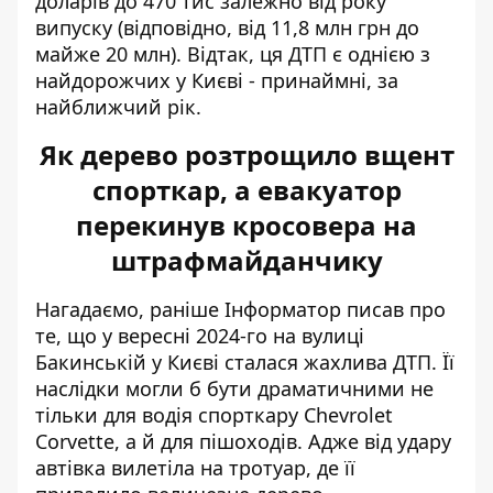
доларів до 470 тис залежно від року
випуску (відповідно, від 11,8 млн грн до
майже 20 млн). Відтак, ця ДТП є однією з
найдорожчих у Києві - принаймні, за
найближчий рік.
Як дерево розтрощило вщент
спорткар, а евакуатор
перекинув кросовера на
штрафмайданчику
Нагадаємо, раніше Інформатор писав про
те, що у вересні 2024-го на вулиці
Бакинській у Києві
сталася жахлива ДТП
. Її
наслідки могли б бути драматичними не
тільки для водія спорткару Chevrolet
Corvette, а й для пішоходів. Адже від удару
автівка вилетіла на тротуар, де її