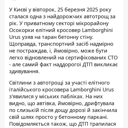
У Києві у вівторок, 25 березня 2025 року
сталася одна з найдорожчих автотрощ за
рік. У приватному секторі мікрорайону
Осокорки елітний
кросовер Lamborghini
Urus узяв на таран бетонну стіну
.
Щоправда, транспортний засіб надмірно
не постраждав, і, ймовірно, може бути
легко відновлений на сертифікованих СТО
- але самий факт наддорогої ДТП викликає
здивування.
Світлини з автотрощі за участі елітного
італійського кросовера Lamborghini Urus
з'явилися у міських пабліках. На них
видно, що автівка, ймовірно, дрифтувала
по слизькій після дощу дорозі й закінчила
свій шлях просто у бетонному паркані.
Повідомляється також, що ДТП трапилася