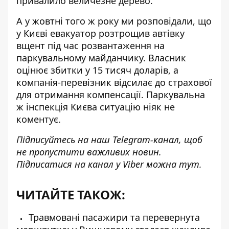
привалило величезне дерево.
А у жовтні того ж року ми розповідали, що
у Києві
евакуатор розтрощив автівку
вщент
під час розвантаження на
паркувальному майданчику. Власник
оцінює збитки у 15 тисяч доларів, а
компанія-перевізник відсилає до страхової
для отримання компенсації. Паркувальна
ж інспекція Києва ситуацію ніяк не
коментує.
Підписуйтесь на наш
Telegram-канал
, щоб
не пропустити важливих новин.
Підписатися на канал у Viber можна
тут
.
ЧИТАЙТЕ ТАКОЖ:
Травмовані пасажири та перевернута