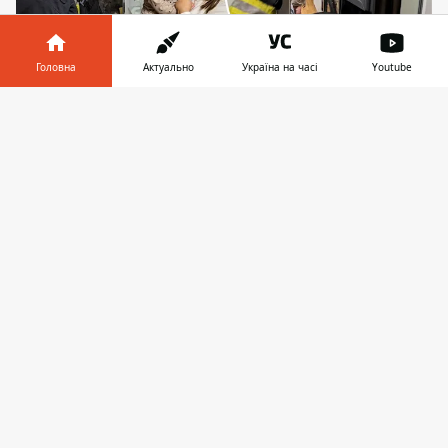
Головна
Актуально
Україна на часі
Youtube
Рятувальники за допомогою автодрабини
Інформатор у
Завантажити
дісталися шостого поверху і визволили жінку з
телефоні
👉
пастки
На незвичайний виклик довелося виїхати
рятувальникам Бучанського району на
Київщині. Мешканці однієї з
багатоповерхівок в Ірпені повідомили, що
на балконі шостого поверху будинку
благає про допомогу
молода жінка.
Бідолашна опинилася у пастці через
власну доньку, яка закрила балконну
дверь зсередини.
Про рятування мами та дитини, яка