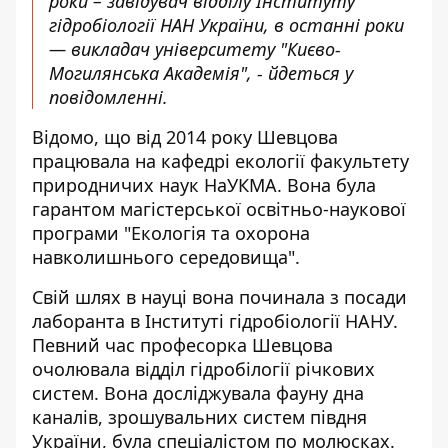
роки – завідувач відділу Інституту
гідробіології НАН України, в останні роки
— викладач університету "Києво-
Могилянська Академія", - йдеться у
повідомленні.
Відомо, що від 2014 року Шевцова
працювала на кафедрі екології факультету
природничих наук НаУКМА. Вона була
гарантом магістерської освітньо-наукової
програми "Екологія та охорона
навколишнього середовища".
Свій шлях в науці вона починала з посади
лаборанта в Інституті гідробіології НАНУ.
Певний час професорка Шевцова
очолювала відділ гідробілогії річкових
систем. Вона досліджувала фауну дна
каналів, зрошувальних систем півдня
України, була спеціалістом по молюсках.