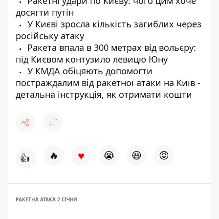
Ракетні удари по Києву: чого цим хоче
досягти путін
У Києві зросла кількість загиблих через
російську атаку
Ракета впала в 300 метрах від вольєру:
під Києвом контузило левицю Юну
У КМДА обіцяють допомогти
постраждалим від ракетної атаки на Київ -
детальна інструкція, як отримати кошти
♥
🔥
😭
😆
😡
👍
РАКЕТНА АТАКА 2 СІЧНЯ