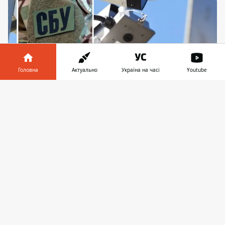
Головна
Актуально
Україна на часі
Youtube
СБУ заблокувала вебкамери, які допомогли
окупантам вдарити по Києву 2 січня
Інформатор у
Завантажити
телефоні
👉
Служба безпеки України попереджає, що
російські спецслужби продовжують
використовувати вебкамери для
коригування
ракетних обстрілів Києва та
інших міст України
. Через камери
спостереження окупанти збирають
необхідну їм для атаки інформацію.
За даними СБУ, 2 січня 2024 року
кіберфахівці СБУ виявили та заблокували