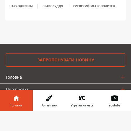
НАРКОДИЛЕРЫ
ПРАВОСУДДЯ
КИЕВСКИЙ МЕТРОПОЛИТЕН
ЗАПРОПОНУВАТИ НОВИНУ
Головна
Про проєкт
Реклама
Головна
Актуально
Україна на часі
Youtube
Про нас
Інформатор у
Завантажити
телефоні
👉