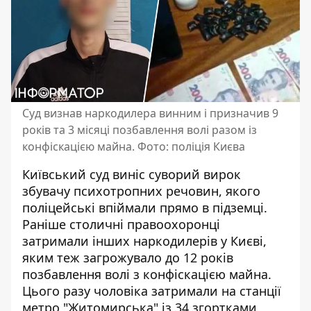
Суд визнав наркодилера винним і призначив 9
років та 3 місяці позбавлення волі разом із
конфіскацією майна. Фото: поліція Києва
Київський суд виніс суворий вирок
збувачу психотропних речовин, якого
поліцейські впіймали прямо в підземці.
Раніше столичні правоохоронці
затримали
інших наркодилерів у Києві
,
яким теж загрожувало до 12 років
позбавлення волі з конфіскацією майна.
Цього разу чоловіка затримали на станції
метро "Житомирська" із 34 згортками