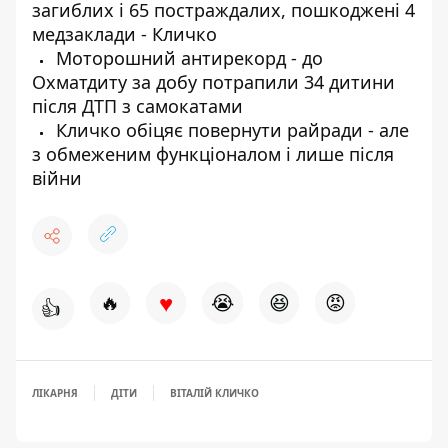
загиблих і 65 постраждалих, пошкоджені 4
медзаклади - Кличко
Моторошний антирекорд - до
Охматдиту за добу потрапили 34 дитини
після ДТП з самокатами
Кличко обіцяє повернути райради - але
з обмеженим функціоналом і лише після
війни
♥
🔥
😭
😆
😡
👍
ЛІКАРНЯ
ДІТИ
ВІТАЛІЙ КЛИЧКО