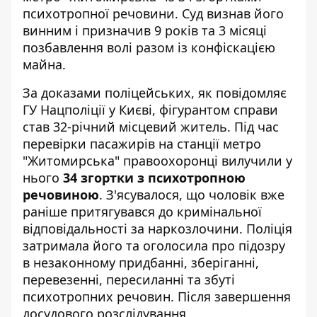
психотропної речовини. Суд визнав його
винним і призначив 9 років та 3 місяці
позбавлення волі разом із конфіскацією
майна.
За доказами поліцейських, як
повідомляє
ГУ Нацполіції у Києві
, фігурантом справи
став 32-річний місцевий житель. Під час
перевірки пасажирів на станції метро
"Житомирська" правоохоронці вилучили у
нього
34 згортки з психотропною
речовиною
. З'ясувалося, що чоловік вже
раніше притягувався до кримінальної
відповідальності за наркозлочини. Поліція
затримала його та оголосила про підозру
в незаконному придбанні, зберіганні,
перевезенні, пересиланні та збуті
психотропних речовин. Після завершення
досудового розслідування