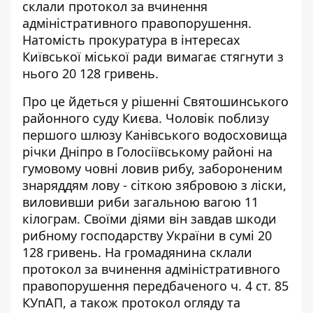
склали протокол за вчинення
адміністративного правопорушення.
Натомість прокуратура
в інтересах
Київської міської ради
вимагає стягнути з
нього 20 128 гривень.
Про це йдеться у рішенні Святошинського
районного суду Києва. Чоловік поблизу
першого шлюзу Канівського водосховища
річки Дніпро в Голосіївському районі на
гумовому
човні ловив рибу
, забороненим
знаряддям лову - сіткою зябровою з ліски,
виловивши риби загальною вагою 11
кілограм. Своїми діями він завдав шкоди
рибному господарству України в сумі 20
128 гривень. На громадянина склали
протокол за вчинення адміністративного
правопорушення передбаченого ч. 4 ст. 85
КУпАП, а також протокол огляду та