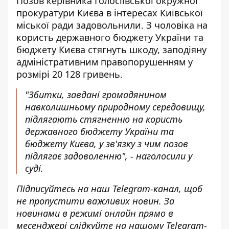
Позов керівника Голосіївської окружної
прокуратури Києва в інтересах Київської
міської ради задовольнили. З чоловіка на
користь державного бюджету України та
бюджету Києва стягнуть шкоду, заподіяну
адміністративним правопорушенням у
розмірі 20 128 гривень.
"Збитки, завдані громадянином
навколишньому природному середовищу,
підлягають стягненню на користь
державного бюджету України та
бюджету Києва, у зв'язку з чим позов
підлягає задоволенню", - наголосили у
суді.
Підписуйтесь на наш
Telegram-канал
, щоб
не пропустити важливих новин. За
новинами в режимі онлайн прямо в
месенджері слідкуйте на нашому Telegram-