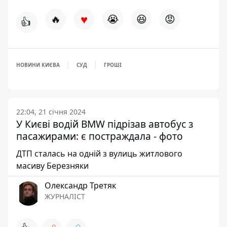
♥
🔥
😭
😆
😡
👍
НОВИНИ КИЄВА
СУД
ГРОШІ
22:04, 21 січня 2024
У Києві водій BMW підрізав автобус з
пасажирами: є постраждала - фото
ДТП сталась на одній з вулиць житлового
масиву Березняки
Олександр Третяк
ЖУРНАЛІСТ