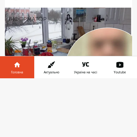
Головна
Актуально
Україна на часі
Youtube
Інформатор у
Завантажити
У Києві 50-річний близнюк вдарив ножем у живіт
телефоні
👉
свого брата під час сімейної сварки — поліція
затримала нападника, йому загрожує до 8 років
тюрми
У Дніпровському районі Києва 50-річний
чоловік під час сімейної сварки вдарив