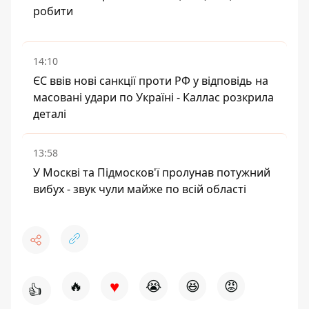
робити
14:10
ЄС ввів нові санкції проти РФ у відповідь на
масовані удари по Україні - Каллас розкрила
деталі
13:58
У Москві та Підмосков'ї пролунав потужний
вибух - звук чули майже по всій області
♥
🔥
😭
😆
😡
👍