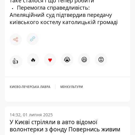
таке сталося і що тепер робити
Перемогла справедливість:
Апеляційний суд підтвердив передачу
київського костелу католицькій громаді
♥
🔥
😭
😆
😡
👍
КИЄВО-ПЕЧЕРСЬКА ЛАВРА
МІНКУЛЬТУРИ
14:32, 01 липня 2025
У Києві стріляли в авто відомої
волонтерки з фонду Повернись живим