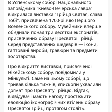
В Успенському соборі Національного
заповідника "Києво-Печерська лавра"
відкрилася виставка "Трійця Святая, слава
Тобі", присвячена 1700-річчю Першого
Вселенського собору. Музейники вперше
об'єднали
понад три десятки експонатів
,
присвячених образу Пресвятої Трійці.
Серед представлених шедеврів — ікони,
гаптовані вироби, гравюри та предмети
золотарства.
Про відкриття виставки, присвяченої
Нікейському собору,
повідомили у
Мінкульті.
Саме на цьому соборі, що
тривав кілька тижнів, єпископи ухвалили
догмат про Пресвяту Трійцю. Відтак,
відвідувачі мають нагоду простежити
еволюцію іконографічних втілень образу
Пресвятої Трійці протягом століть.