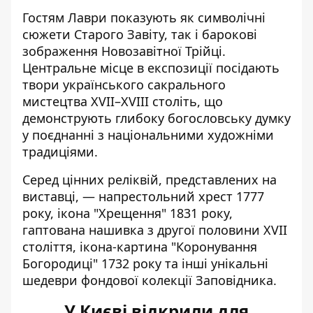
Гостям Лаври показують як символічні
сюжети Старого Завіту, так і барокові
зображення Новозавітної Трійці.
Центральне місце в експозиції посідають
твори українського сакрального
мистецтва XVII–XVIII століть, що
демонструють глибоку богословську думку
у поєднанні з національними художніми
традиціями.
Серед цінних реліквій, представлених на
виставці, — напрестольний хрест 1777
року, ікона "Хрещення" 1831 року,
гаптована нашивка з другої половини XVII
століття, ікона-картина "Коронування
Богородиці" 1732 року та інші унікальні
шедеври фондової колекції Заповідника.
У Києві відкрили для