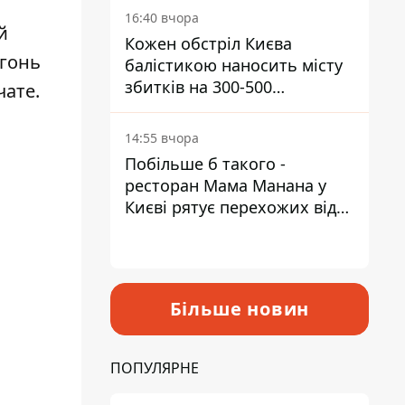
16:40 вчора
й
Кожен обстріл Києва
огонь
балістикою наносить місту
збитків на 300-500
чате.
мільйонів - Петро
Пантелеєв
14:55 вчора
Побільше б такого -
ресторан Мама Манана у
Києві рятує перехожих від
спеки
Більше новин
ПОПУЛЯРНЕ