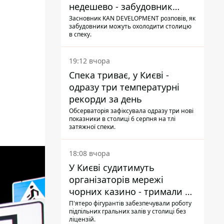
недешево - забудовник
Ніконов
Засновник KAN DEVELOPMENT розповів, як
забудовники можуть охолодити столицю
в спеку.
19:12 вчора
Спека триває, у Києві -
одразу три температурні
рекорди за день
Обсерваторія зафіксувала одразу три нові
показники в столиці 6 серпня на тлі
затяжної спеки.
18:08 вчора
У Києві судитимуть
організаторів мережі
чорних казино - тримали 39
закладів
П'ятеро фігурантів забезпечували роботу
підпільних гральних залів у столиці без
ліцензій.