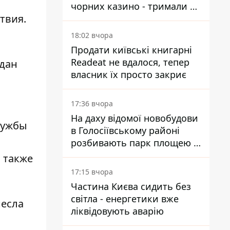
чорних казино - тримали 39
твия.
закладів
18:02 вчора
Продати київські книгарні
Readeat не вдалося, тепер
едан
власник їх просто закриє
17:36 вчора
На даху відомої новобудови
лужбы
в Голосіївському районі
розбивають парк площею в
гектар
 также
17:15 вчора
Частина Києва сидить без
світла - енергетики вже
несла
ліквідовують аварію