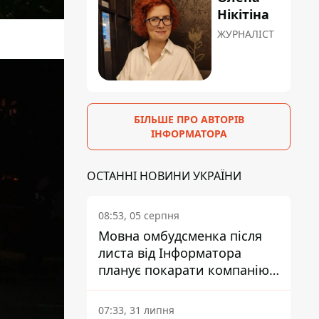
Нікітіна
ЖУРНАЛІСТ
БІЛЬШЕ ПРО АВТОРІВ
ІНФОРМАТОРА
ОСТАННІ НОВИНИ УКРАЇНИ
08:53, 05 серпня
Мовна омбудсменка після
листа від Інформатора
планує покарати компанію-
підрядника ПриватБанку
07:33, 31 липня