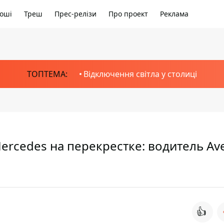
оші
Треш
Прес-релізи
Про проект
Реклама
ТОПТЕМА:
Відключення світла у столиці
Mercedes на перекрестке: водитель Av
👍