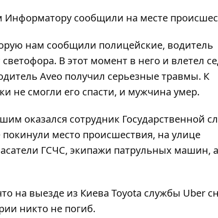
ом Информатору сообщили на месте происшес
орую нам сообщили полицейские, водитель
светофора. В этот момент в него и влетел с
водитель Aveo получил серьезные травмы. К
 не смогли его спасти, и мужчина умер.
шим оказался сотрудник Государственной с
 покинули место происшествия, на улице
пасатели ГСЧС, экипажи патрульных машин, а
что на выезде из Киева
Toyota службы Uber с
арии никто не погиб.