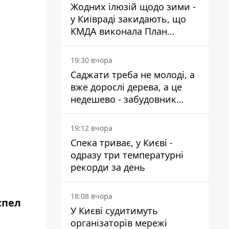
Жодних ілюзій щодо зими -
у Київраді закидають, що
КМДА виконала План
стійкості на 20%
19:30 вчора
Саджати треба не молоді, а
вже дорослі дерева, а це
недешево - забудовник
Ніконов
19:12 вчора
Спека триває, у Києві -
одразу три температурні
рекорди за день
18:08 вчора
спел
У Києві судитимуть
організаторів мережі