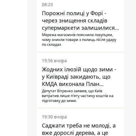
08:23
Порожні полиці у Форі -
через знищення складів
супермаркети залишилися
без асортименту
Мережа магазинів пояснила покупцям,
чому зникли товари з полиць після удару
по складах
19:56 вчора
Жодних ілюзій щодо зими -
у Київраді закидають, що
КМДА виконала План
стійкості на 20%
Депутат Вітренко заявив, що Київ
витратив лише п'яту частину коштів на
підготовку до зими.
19:30 вчора
Саджати треба не молоді, а
вже дорослі дерева, а це