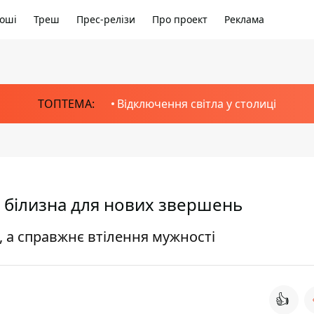
оші
Треш
Прес-релізи
Про проект
Реклама
ТОПТЕМА:
Відключення світла у столиці
а білизна для нових звершень
, а справжнє втілення мужності
👍