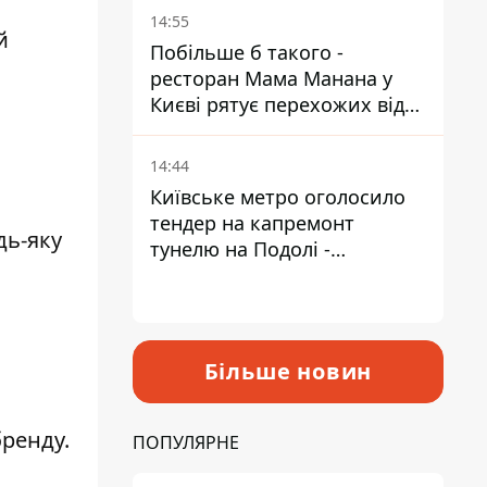
Пантелеєв
14:55
й
Побільше б такого -
ресторан Мама Манана у
Києві рятує перехожих від
спеки
14:44
Київське метро оголосило
тендер на капремонт
дь-яку
тунелю на Подолі -
триватиме майже два роки
Більше новин
бренду.
ПОПУЛЯРНЕ