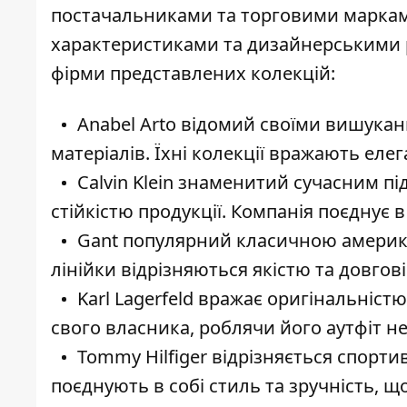
постачальниками та торговими марками
характеристиками та дизайнерськими р
фірми представлених колекцій:
Anabel Arto відомий своїми вишука
матеріалів. Їхні колекції вражають еле
Calvin Klein знаменитий сучасним п
стійкістю продукції. Компанія поєднує 
Gant популярний класичною америка
лінійки відрізняються якістю та довгов
Karl Lagerfeld вражає оригінальністю
свого власника, роблячи його аутфіт 
Tommy Hilfiger відрізняється спорт
поєднують в собі стиль та зручність, 