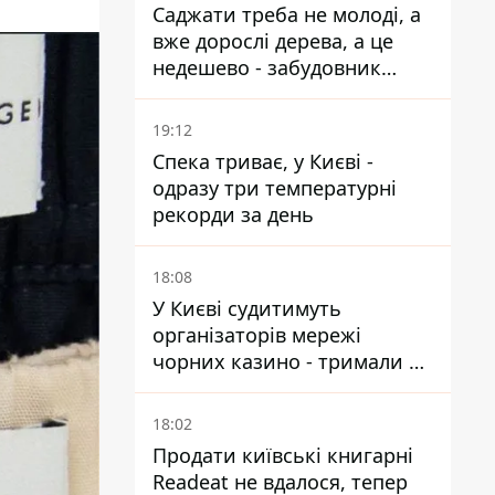
Саджати треба не молоді, а
вже дорослі дерева, а це
недешево - забудовник
Ніконов
19:12
Спека триває, у Києві -
одразу три температурні
рекорди за день
18:08
У Києві судитимуть
організаторів мережі
чорних казино - тримали 39
закладів
18:02
Продати київські книгарні
Readeat не вдалося, тепер