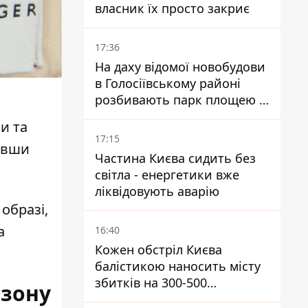
власник їх просто закриє
17:36
На даху відомої новобудови
в Голосіївському районі
розбивають парк площею в
гектар
и та
17:15
давши
Частина Києва сидить без
світла - енергетики вже
ліквідовують аварію
образі,
а
16:40
Кожен обстріл Києва
балістикою наносить місту
збитків на 300-500
езону
мільйонів - Петро