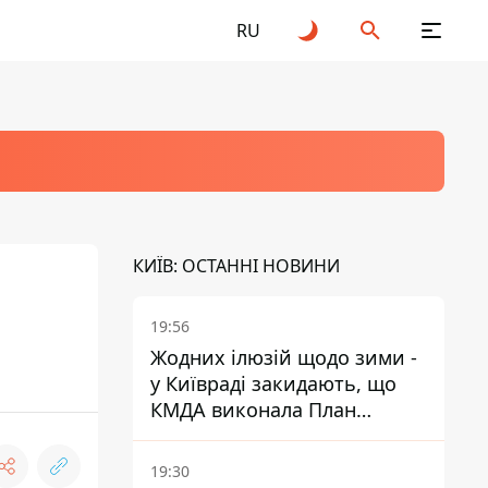
RU
КИЇВ: ОСТАННІ НОВИНИ
19:56
Жодних ілюзій щодо зими -
у Київраді закидають, що
КМДА виконала План
стійкості на 20%
19:30