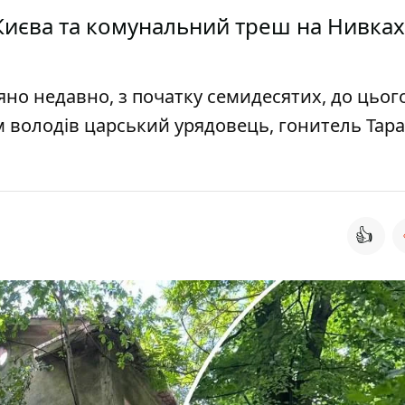
иєва та комунальний треш на Нивках
но недавно, з початку семидесятих, до цього
 володів царський урядовець, гонитель Тара
👍