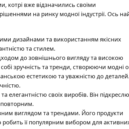
, котрі вже відзначились своїми
ішеннями на ринку модної індустрії. Ось на
ними дизайнами та використанням якісних
гантністю та стилем.
ідходом до зовнішнього вигляду та високою
в собі зручність та тренди, створюючи модні 
нською естетикою та уважністю до деталей. 
ічністю.
 та елегантністю своїх виробів. Він підкресл
неповторним.
ивним виглядом та трендами. Його продукти
що робить її популярним вибором для активни