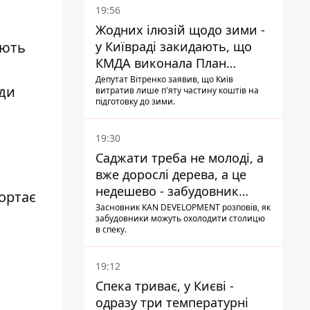
19:56
Жодних ілюзій щодо зими -
у Київраді закидають, що
ують
КМДА виконала План
стійкості на 20%
Депутат Вітренко заявив, що Київ
жди
витратив лише п'яту частину коштів на
підготовку до зими.
19:30
Саджати треба не молоді, а
вже дорослі дерева, а це
недешево - забудовник
гортає
Ніконов
Засновник KAN DEVELOPMENT розповів, як
забудовники можуть охолодити столицю
в спеку.
19:12
Спека триває, у Києві -
одразу три температурні