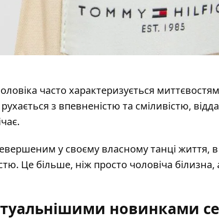
ловіка часто характеризується миттєвостям
 рухається з впевненістю та сміливістю, від
ічає.
евершеним у своєму власному танці життя, в 
стю. Це більше, ніж просто
чоловіча білизна
, 
актуальнішими новинками с