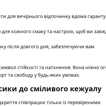
ти для вечірнього відпочинку вдома гарант
бір для кожного смаку та настрою, щоб ви зав
ку після довгого дня, забезпечуючи вам
символ стійкості та натхнення. Вона ніжно о
рт та свободу у будь-яких умовах.
асики до сміливого кежуалу
дкриття співпрацює тільки із перевіреними