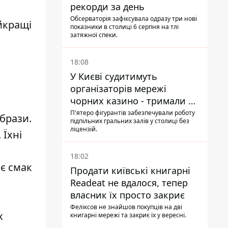
рекорди за день
Обсерваторія зафіксувала одразу три нові
йкращі
показники в столиці 6 серпня на тлі
затяжної спеки.
18:08
У Києві судитимуть
організаторів мережі
чорних казино - тримали 39
закладів
П'ятеро фігурантів забезпечували роботу
образи.
підпільних гральних залів у столиці без
ліцензій.
Їхні
18:02
ює смак
Продати київські книгарні
Readeat не вдалося, тепер
власник їх просто закриє
Феліксов не знайшов покупців на дві
х
книгарні мережі та закриє їх у вересні.