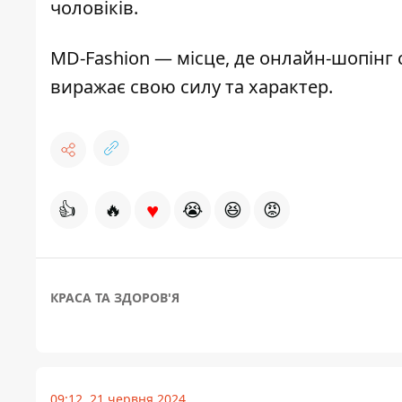
чоловіків.
MD-Fashion — місце, де онлайн-шопінг 
виражає свою силу та характер.
♥
👍
🔥
😭
😆
😡
КРАСА ТА ЗДОРОВ'Я
09:12, 21 червня 2024