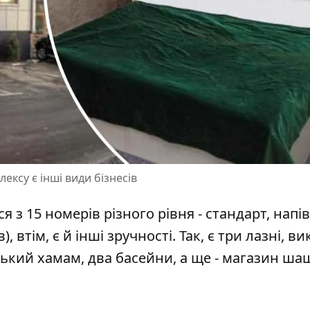
ксу є інші види бізнесів
 з 15 номерів різного рівня - стандарт, напі
 втім, є й інші зручності. Так, є три лазні, ви
ецький хамам, два басейни, а ще - магазин ша