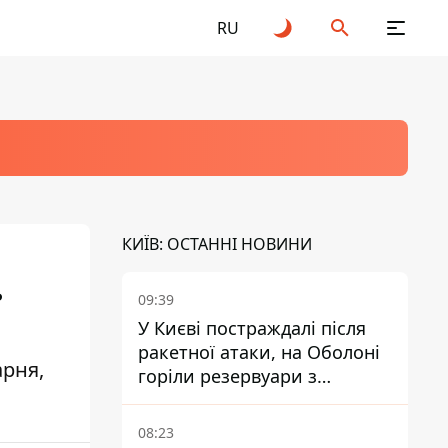
RU
КИЇВ: ОСТАННІ НОВИНИ
ь
09:39
У Києві постраждалі після
ракетної атаки, на Оболоні
арня,
горіли резервуари з
паливом
08:23