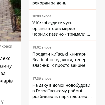
рекорди за день
18:08 вчора
У Києві судитимуть
організаторів мережі
чорних казино - тримали 39
закладів
у краси
18:02 вчора
Продати київські книгарні
лекс
Readeat не вдалося, тепер
власник їх просто закриє
азину
 за
17:36 вчора
оларів
На даху відомої новобудови
в Голосіївському районі
розбивають парк площею в
 у
гектар