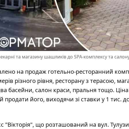
-пекарні та магазину шашликів до SPA-комплексу та салон
влено на продаж готельно-ресторанний комп
ерів різного рівня
, ресторану з терасою, маг
два басейни, салон краси, пральня тощо. Ціна
 продати його, виходячи зі ставки у 1 тис. д
"Вікторія", що розташований на вул. Тулузи