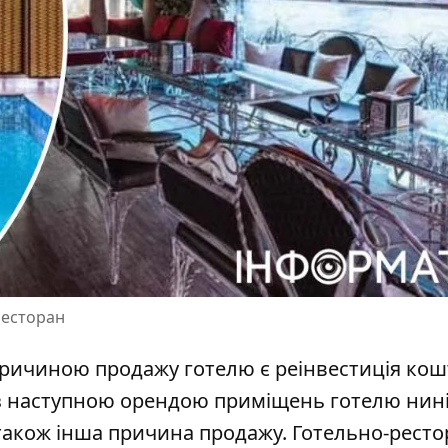
ресторан
ричиною продажу готелю є реінвестиція кошт
 із наступною орендою приміщень готелю нин
 також інша причина продажу. Готельно-рест