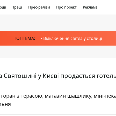
оші
Треш
Прес-релізи
Про проект
Реклама
ТОПТЕМА:
Відключення світла у столиці
 Святошині у Києві продається готел
есторан з терасою, магазин шашлику, міні-пек
альня