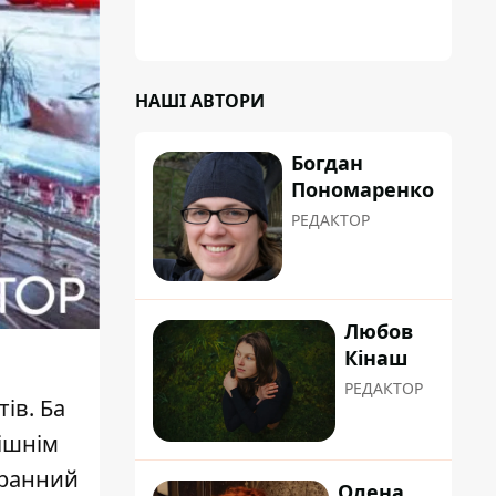
НАШІ АВТОРИ
Богдан
Пономаренко
РЕДАКТОР
Любов
Кінаш
РЕДАКТОР
ів. Ба
ішнім
оранний
Олена