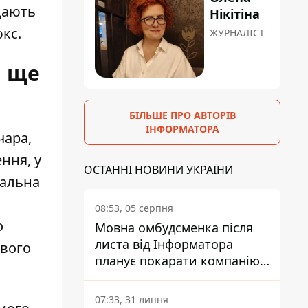
адають
Нікітіна
юкс.
ЖУРНАЛІСТ
і ще
БІЛЬШЕ ПРО АВТОРІВ
ІНФОРМАТОРА
чара,
ння, у
ОСТАННІ НОВИНИ УКРАЇНИ
гальна
08:53, 05 серпня
о
Мовна омбудсменка після
листа від Інформатора
ового
планує покарати компанію-
підрядника ПриватБанку
07:33, 31 липня