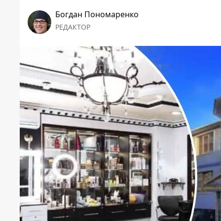
Богдан Пономаренко
РЕДАКТОР