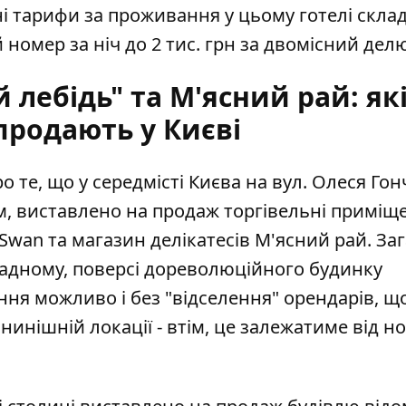
нині тарифи за проживання у цьому готелі скл
 номер за ніч до 2 тис. грн за двомісний дел
 лебідь" та М'ясний рай: як
продають у Києві
те, що у середмісті Києва на вул. Олеся Гон
, виставлено на продаж торгівельні приміще
 Swan та магазин делікатесів М'ясний рай
. За
адному, поверсі дореволюційного будинку
ня можливо і без "відселення" орендарів, щ
нинішній локації - втім, це залежатиме від н