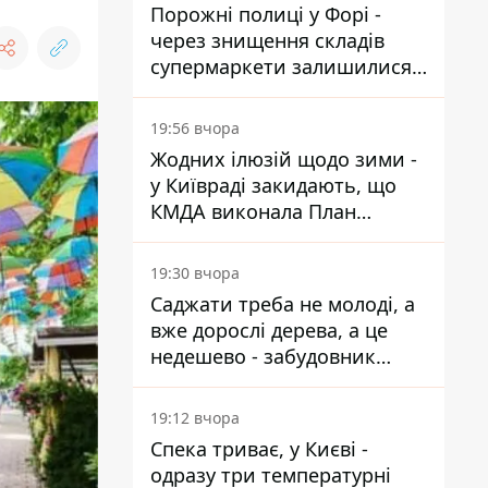
Порожні полиці у Форі -
через знищення складів
супермаркети залишилися
без асортименту
19:56 вчора
Жодних ілюзій щодо зими -
у Київраді закидають, що
КМДА виконала План
стійкості на 20%
19:30 вчора
Саджати треба не молоді, а
вже дорослі дерева, а це
недешево - забудовник
Ніконов
19:12 вчора
Спека триває, у Києві -
одразу три температурні