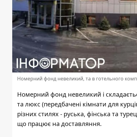
Номерний фонд невеликий, та в готельного компле
Номерний фонд невеликий і складається
та люкс (передбачені кімнати для курців),
різних стилях - руська, фінська та тур
що працює на доставляння.