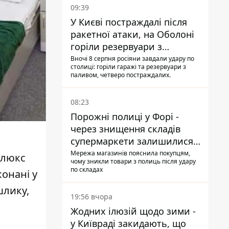
09:39
У Києві постраждалі після
ракетної атаки, на Оболоні
горіли резервуари з
паливом
Вночі 8 серпня росіяни завдали удару по
столиці: горіли гаражі та резервуари з
паливом, четверо постраждалих.
08:23
Порожні полиці у Форі -
через знищення складів
супермаркети залишилися
без асортименту
Мережа магазинів пояснила покупцям,
влюкс
чому зникли товари з полиць після удару
по складах
конані у
шлику,
19:56 вчора
Жодних ілюзій щодо зими -
у Київраді закидають, що