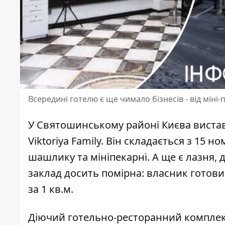
Всередині готелю є ще чимало бізнесів - від міні
У Святошинському районі Києва виста
Viktoriya Family. Він складається з
15 ном
шашлику та мініпекарні. А ще є лазня, 
заклад досить помірна: власник готовий
за 1 кв.м.
Діючий готельно-ресторанний комплекс 