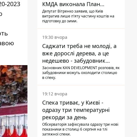
20-2023
КМДА виконала План
стійкості на 20%
Депутат Вітренко заявив, що Київ
ю
витратив лише п'яту частину коштів на
підготовку до зими.
ють
19:30 вчора
кавою
Саджати треба не молоді, а
вже дорослі дерева, а це
недешево - забудовник
Ніконов
Засновник KAN DEVELOPMENT розповів, як
забудовники можуть охолодити столицю
в спеку.
19:12 вчора
Спека триває, у Києві -
одразу три температурні
рекорди за день
Обсерваторія зафіксувала одразу три нові
показники в столиці 6 серпня на тлі
затяжної спеки.