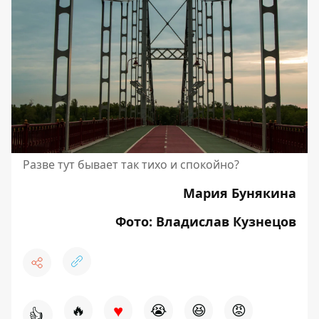
Разве тут бывает так тихо и спокойно?
Мария Бунякина
Фото: Владислав Кузнецов
♥
🔥
😭
😆
😡
👍