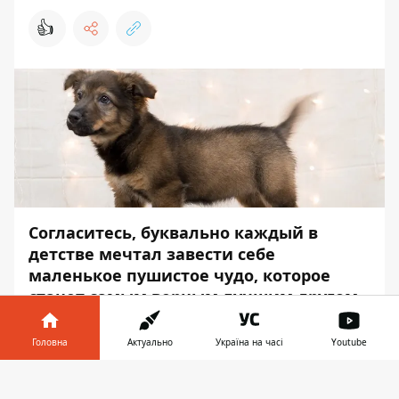
👍
Согласитесь, буквально каждый в
детстве мечтал завести себе
маленькое пушистое чудо, которое
станет самым верным лучшим другом,
подарит истинное счастье и свою
искреннюю любовь. Животные - самые
Головна
Актуально
Україна на часі
Youtube
преданные и милые существа, поэтому
Інформатор у
очень грустно, когда они оказываются
Завантажити