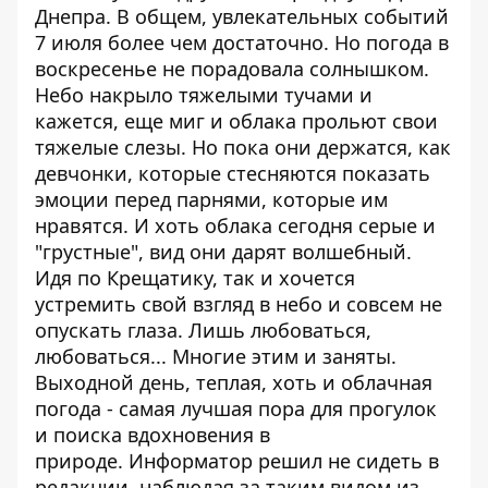
Днепра. В общем, увлекательных событий
7 июля более чем достаточно. Но погода в
воскресенье не порадовала солнышком.
Небо накрыло тяжелыми тучами и
кажется, еще миг и облака прольют свои
тяжелые слезы. Но пока они держатся, как
девчонки, которые стесняются показать
эмоции перед парнями, которые им
нравятся. И хоть облака сегодня серые и
"грустные", вид они дарят волшебный.
Идя по Крещатику, так и хочется
устремить свой взгляд в небо и совсем не
опускать глаза. Лишь любоваться,
любоваться... Многие этим и заняты.
Выходной день, теплая, хоть и облачная
погода - самая лучшая пора для прогулок
и поиска вдохновения в
природе.
Информатор
решил не сидеть в
редакции, наблюдая за таким видом из